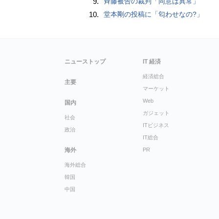
9.
斉藤被告の裁判「同意は異常」
10.
堂本剛の投稿に「匂わせなの?」
ニューストップ
IT 経済
経済総合
主要
マーケット
Web
国内
ガジェット
社会
ITビジネス
政治
IT総合
海外
PR
海外総合
韓国
中国