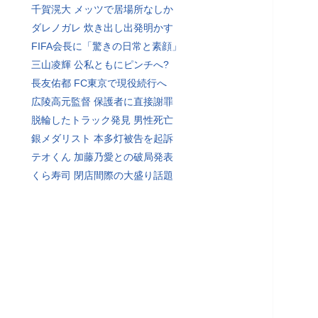
千賀滉大 メッツで居場所なしか
ダレノガレ 炊き出し出発明かす
FIFA会長に「驚きの日常と素顔」
三山凌輝 公私ともにピンチへ?
長友佑都 FC東京で現役続行へ
広陵高元監督 保護者に直接謝罪
脱輪したトラック発見 男性死亡
銀メダリスト 本多灯被告を起訴
テオくん 加藤乃愛との破局発表
くら寿司 閉店間際の大盛り話題