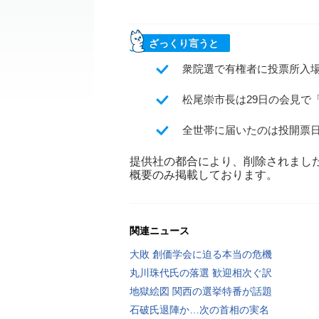
ざっくり言うと
衆院選で有権者に投票所入
松尾崇市長は29日の会見で
全世帯に届いたのは投開票日
提供社の都合により、削除されまし
概要のみ掲載しております。
関連ニュース
大敗 創価学会に迫る本当の危機
丸川珠代氏の落選 歓迎相次ぐ訳
地獄絵図 関西の選挙特番が話題
石破氏退陣か…次の首相の実名