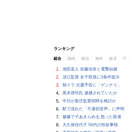
ランキング
総合
国内
政治
海外
経済
IT
1.
池田直人 佐藤佳奈と電撃結婚
2.
須江監督 女子部員に3条件提示
3.
朝ドラ 次週予告に「ゲンナリ」
4.
黒木啓司氏 逮捕されていたか
5.
中日が新庄監督招聘を検討か
6.
駅で流れた「不適切音声」に声明
7.
被爆で子あきらめる 怒った医者
8.
大久保佳代子 50代の性欲事情