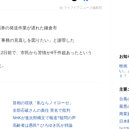
by ライブドアニュース編集部
場券の発送作業が遅れた鎌倉市
「事務の見直しを図りたい」と謝罪した
2日前で、市民から苦情が4千件超あったという
お知
た。
映画
い。
ト！
主要
台風
首相の現状「私ならノイローゼ」
最悪
全部石破さんの責任 実名で批判
商業
NHKが進次郎構文で報道?疑問の声
日本
高齢者は愚民? ひろゆき氏が持論
計2