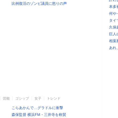
比例復活のゾンビ議員に怒りの声
本多
何や
タイ
久保
巨人
相葉
あれ
芸能
ゴシップ
女子
トレンド
こらあかんで…グラドルに衝撃
森保監督 横浜FM・三井寺を称賛