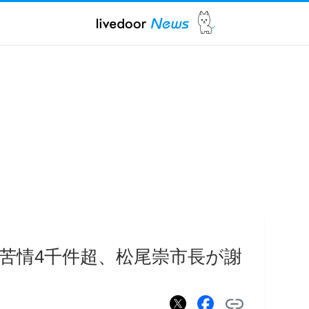
苦情4千件超、松尾崇市長が謝