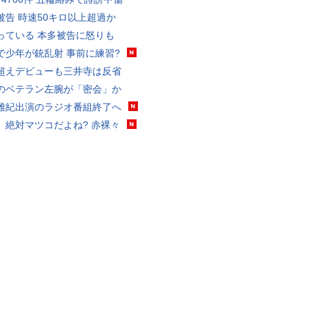
被告 時速50キロ以上超過か
っている 本多被告に怒りも
で少年が銃乱射 事前に練習?
超えデビューも三井寺は反省
のベテラン左腕が「密会」か
雅紀出演のラジオ番組終了へ
、絶対マツコだよね? 赤裸々