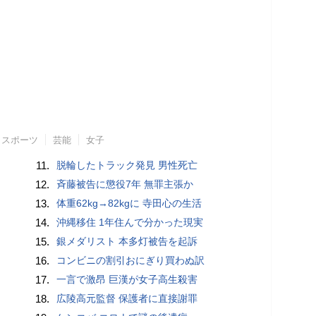
スポーツ
芸能
女子
11.
脱輪したトラック発見 男性死亡
12.
斉藤被告に懲役7年 無罪主張か
13.
体重62kg→82kgに 寺田心の生活
14.
沖縄移住 1年住んで分かった現実
15.
銀メダリスト 本多灯被告を起訴
16.
コンビニの割引おにぎり買わぬ訳
17.
一言で激昂 巨漢が女子高生殺害
18.
広陵高元監督 保護者に直接謝罪