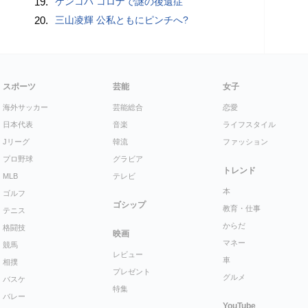
19.
ケンコバ コロナで謎の後遺症
20.
三山凌輝 公私ともにピンチへ?
スポーツ
芸能
女子
海外サッカー
芸能総合
恋愛
日本代表
音楽
ライフスタイル
Jリーグ
韓流
ファッション
プロ野球
グラビア
トレンド
MLB
テレビ
本
ゴルフ
ゴシップ
教育・仕事
テニス
からだ
格闘技
映画
マネー
競馬
レビュー
車
相撲
プレゼント
グルメ
バスケ
特集
バレー
YouTube