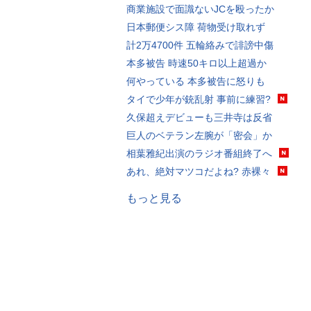
商業施設で面識ないJCを殴ったか
日本郵便シス障 荷物受け取れず
計2万4700件 五輪絡みで誹謗中傷
本多被告 時速50キロ以上超過か
何やっている 本多被告に怒りも
タイで少年が銃乱射 事前に練習?
久保超えデビューも三井寺は反省
巨人のベテラン左腕が「密会」か
相葉雅紀出演のラジオ番組終了へ
あれ、絶対マツコだよね? 赤裸々
もっと見る