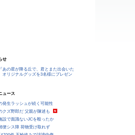
らせ
『あの星が降る丘で、君とまた出会いた
』オリジナルグッズを3名様にプレゼン
ニュース
の発生ラッシュが続く可能性
のクズ野郎だ 父親が陳述も
施設で面識ないJCを殴ったか
郵便シス障 荷物受け取れず
万4700件 五輪絡みで誹謗中傷