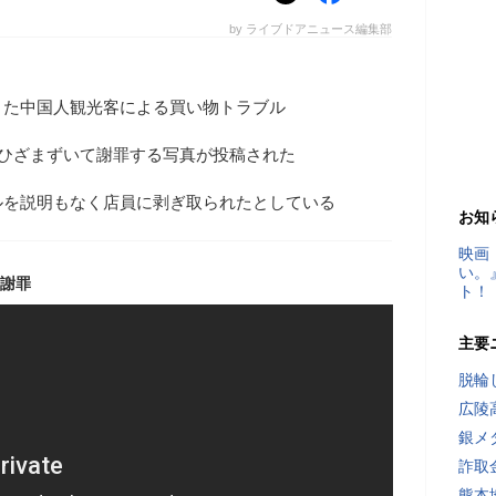
by ライブドアニュース編集部
きた中国人観光客による買い物トラブル
がひざまずいて謝罪する写真が投稿された
ルを説明もなく店員に剥ぎ取られたとしている
お知
映画
い。
き謝罪
ト！
主要
脱輪
広陵
銀メ
詐取
熊本