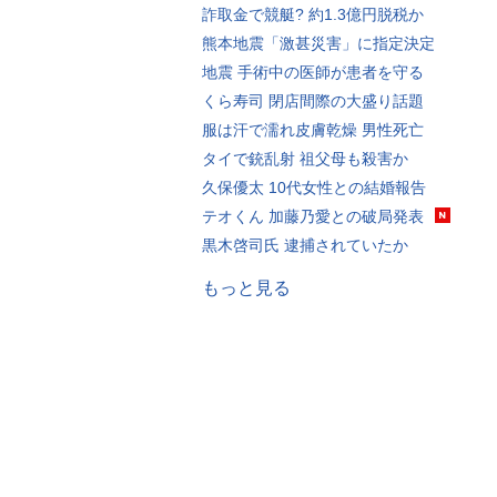
詐取金で競艇? 約1.3億円脱税か
熊本地震「激甚災害」に指定決定
地震 手術中の医師が患者を守る
くら寿司 閉店間際の大盛り話題
服は汗で濡れ皮膚乾燥 男性死亡
タイで銃乱射 祖父母も殺害か
久保優太 10代女性との結婚報告
テオくん 加藤乃愛との破局発表
黒木啓司氏 逮捕されていたか
もっと見る