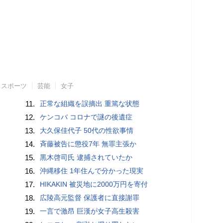
スポーツ
芸能
女子
11.
正常な組織を誤摘出 重篤な状態
12.
ケンコバ コロナで謎の後遺症
13.
大久保佳代子 50代の性欲事情
14.
斉藤被告に懲役7年 無罪主張か
15.
黒木啓司氏 逮捕されていたか
16.
沖縄移住 1年住んで分かった現実
17.
HIKAKIN 被災地に2000万円を寄付
18.
広陵高元監督 保護者に直接謝罪
19.
一言で激昂 巨漢が女子高生殺害