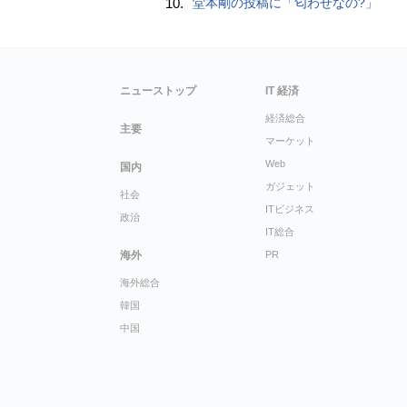
10.
堂本剛の投稿に「匂わせなの?」
ニューストップ
IT 経済
経済総合
主要
マーケット
Web
国内
ガジェット
社会
ITビジネス
政治
IT総合
海外
PR
海外総合
韓国
中国