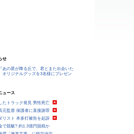
らせ
『あの星が降る丘で、君とまた出会いた
』オリジナルグッズを3名様にプレゼン
ニュース
したトラック発見 男性死亡
高元監督 保護者に直接謝罪
ダリスト 本多灯被告を起訴
金で競艇? 約1.3億円脱税か
地震「激甚災害」に指定決定