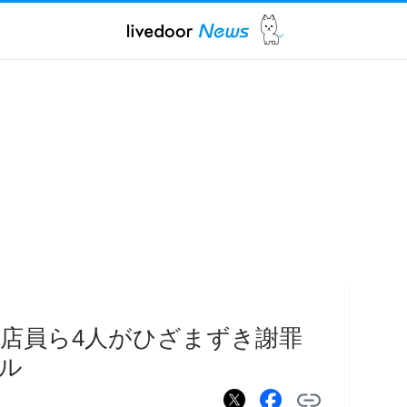
店員ら4人がひざまずき謝罪
ル