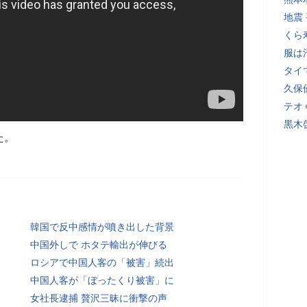
地震
くら
服は
タイ
久保
テオ
黒木
た。
韓国で反中感情が噴き出した背景
中国外しで ホタテ輸出が伸びる
ロシアで中国人客の「被害」続出
中国人客が「ぼったくり被害」に
女社長逮捕 贅沢三昧に衝撃の声