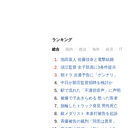
ランキング
総合
国内
政治
海外
経済
IT
1.
池田直人 佐藤佳奈と電撃結婚
2.
須江監督 女子部員に3条件提示
3.
朝ドラ 次週予告に「ゲンナリ」
4.
中日が新庄監督招聘を検討か
5.
駅で流れた「不適切音声」に声明
6.
被爆で子あきらめる 怒った医者
7.
脱輪したトラック発見 男性死亡
8.
銀メダリスト 本多灯被告を起訴
9.
斉藤被告の裁判「同意は異常」