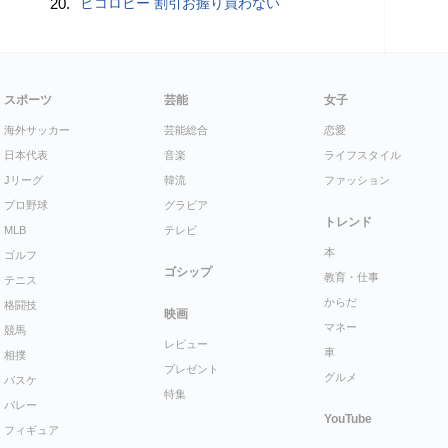
20.
ヒコロヒー 割引お握り買わない
スポーツ
芸能
女子
海外サッカー
芸能総合
恋愛
日本代表
音楽
ライフスタイル
Jリーグ
韓流
ファッション
プロ野球
グラビア
トレンド
MLB
テレビ
本
ゴルフ
ゴシップ
教育・仕事
テニス
からだ
格闘技
映画
マネー
競馬
レビュー
車
相撲
プレゼント
グルメ
バスケ
特集
バレー
YouTube
フィギュア