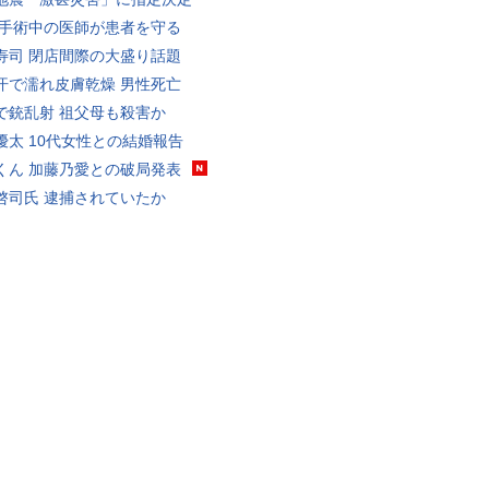
 手術中の医師が患者を守る
寿司 閉店間際の大盛り話題
汗で濡れ皮膚乾燥 男性死亡
で銃乱射 祖父母も殺害か
優太 10代女性との結婚報告
くん 加藤乃愛との破局発表
啓司氏 逮捕されていたか