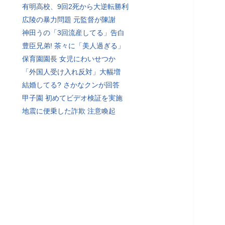
有明高校、9回2死から大逆転勝利
広陵の暴力問題 元監督が陳謝
神田うの「3回流産してる」告白
豊臣兄弟! 茶々に「美人過ぎる」
保育園園長 女児にわいせつか
「外国人受け入れ反対」大幅増
結婚してる? さかなクンが回答
甲子園 初めてビデオ検証を実施
地震に便乗した詐欺 注意喚起