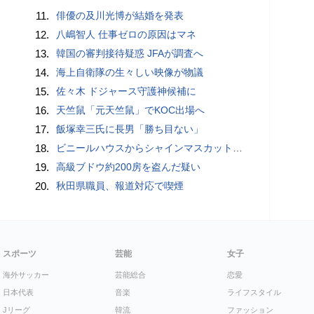
11.
俳優の及川光博が結婚を発表
12.
八嶋智人 仕事ゼロの原因はマネ
13.
韓国の審判接待疑惑 JFAが調査へ
14.
海上自衛隊の生々しい映像が物議
15.
佐々木 ドジャース守護神候補に
16.
天竺鼠「元天竺鼠」でKOC出場へ
17.
飯塚幸三氏に長男「勝ち目ない」
18.
ビニールハウスからシャインマスカット約200房を盗んだ疑い ネットで販売か 無職の男（42）逮捕 岡山県警
19.
高級ブドウ約200房を盗んだ疑い
20.
秋田県職員、報道対応で喫煙
スポーツ
芸能
女子
海外サッカー
芸能総合
恋愛
日本代表
音楽
ライフスタイル
Jリーグ
韓流
ファッション