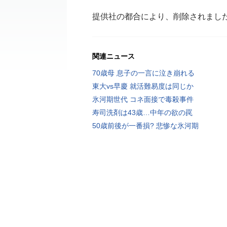
提供社の都合により、削除されまし
関連ニュース
70歳母 息子の一言に泣き崩れる
東大vs早慶 就活難易度は同じか
氷河期世代 コネ面接で毒殺事件
寿司洗剤は43歳…中年の欲の罠
50歳前後が一番損? 悲惨な氷河期