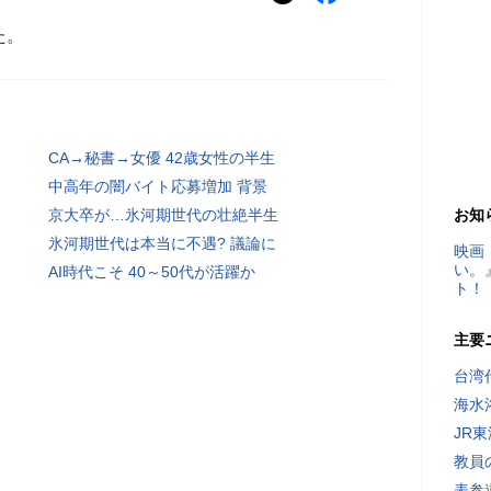
た。
CA→秘書→女優 42歳女性の半生
中高年の闇バイト応募増加 背景
京大卒が…氷河期世代の壮絶半生
お知
氷河期世代は本当に不遇? 議論に
映画
い。
AI時代こそ 40～50代が活躍か
ト！
主要
台湾
海水
JR
教員
表参