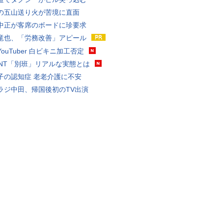
の五山送り火が苦境に直面
中正が客席のボードに珍要求
竜也、「労務改善」アピール
ouTuber 白ビキニ加工否定
VANT「別班」リアルな実態とは
子の認知症 老老介護に不安
ラジ中田、帰国後初のTV出演