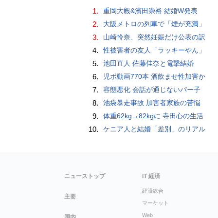
1.
重岡大毅&濱田崇裕 結婚W発表
2.
大阪メトロの列車で「煙が充満」
3.
山崎怜奈、突然妊娠だけ公表の訳
4.
性被害者の友人「ラッキーやん」
5.
池田直人 佐藤佳奈と電撃結婚
6.
児ポ動画770本 酒飲ませ性加害か
7.
容態悪化 会話が通じないパー子
8.
池袋暴走事故 加害者家族の苦悩
9.
体重62kg→82kgに 寺田心の生活
10.
ケニア人と結婚「差別」のリアル
ニューストップ
IT 経済
経済総合
主要
マーケット
Web
国内