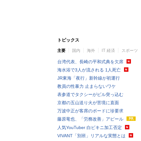
トピックス
主要
国内
海外
IT 経済
スポーツ
台湾代表、長崎の平和式典を欠席
海水浴で3人が流される 1人死亡
JR東海「夜行」新幹線が初運行
教員の性暴力 止まらないワケ
表参道でタクシーがビル突っ込む
京都の五山送り火が苦境に直面
万波中正が客席のボードに珍要求
藤原竜也、「労務改善」アピール
人気YouTuber 白ビキニ加工否定
VIVANT「別班」リアルな実態とは