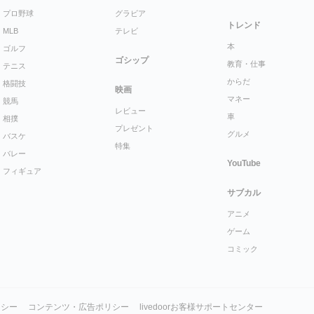
プロ野球
グラビア
トレンド
MLB
テレビ
本
ゴルフ
ゴシップ
教育・仕事
テニス
からだ
格闘技
映画
マネー
競馬
レビュー
車
相撲
プレゼント
グルメ
バスケ
特集
バレー
YouTube
フィギュア
サブカル
アニメ
ゲーム
コミック
リシー
コンテンツ・広告ポリシー
livedoorお客様サポートセンター