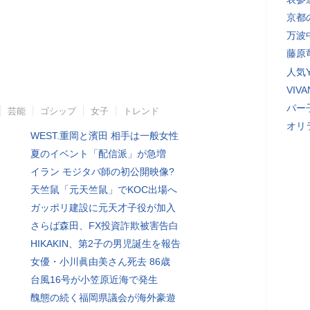
京都
万波
藤原
人気Y
VI
パー
芸能
ゴシップ
女子
トレンド
オリ
WEST.重岡と濱田 相手は一般女性
夏のイベント「配信派」が急増
イラン モジタバ師の初公開映像?
天竺鼠「元天竺鼠」でKOC出場へ
ガッポリ建設に元天才子役が加入
さらば森田、FX投資詐欺被害告白
HIKAKIN、第2子の男児誕生を報告
女優・小川眞由美さん死去 86歳
台風16号が小笠原近海で発生
醜態の続く福岡県議会が海外豪遊