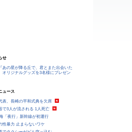
らせ
『あの星が降る丘で、君とまた出会いた
』オリジナルグッズを3名様にプレゼン
ニュース
代表、長崎の平和式典を欠席
浴で3人が流される 1人死亡
東海「夜行」新幹線が初運行
の性暴力 止まらないワケ
道でタクシーがビル突っ込む