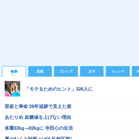
健康
芸能
ゴシップ
女子
トレンド
Y
「モテるためのヒント」326人に
容姿と寿命 28年追跡で見えた差
あたりめ 血糖値を上げない理由
体重62kg→82kgに 寺田心の生活
夏のむくみ対策 ツボ&反射区押し