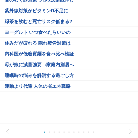
紫外線対策がビタミンD不足に
緑茶を飲むと死亡リスク低まる?
ヨーグルト いつ食べたらいいの
休みだが疲れる 隠れ疲労対策は
内科医が低糖質麺を食べ比べ検証
母が娘に減量強要→家庭内別居へ
睡眠時の悩みを解消する過ごし方
運動より代謝 人体の省エネ戦略