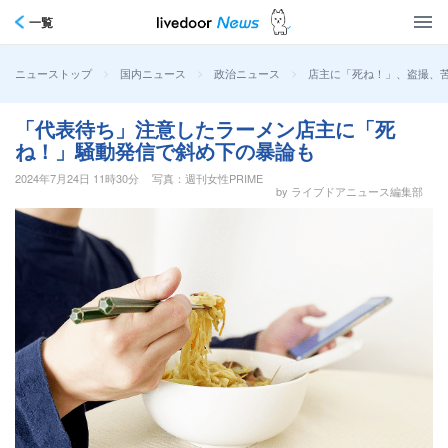
一覧
>
>
>
店主に「死ね！」、盗撮、
ニューストップ
国内ニュース
政治ニュース
「代表待ち」注意したラーメン店主に「死
ね！」騒動発信で斜め下の暴論も
2024年7月24日 11時30分
写真：週刊女性PRIME
by ライブドアニュース編集部