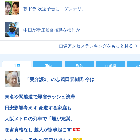
朝ドラ 次週予告に「ゲンナリ」
中日が新庄監督招聘を検討か
画像アクセスランキングをもっと見る
主要
国内
海外
IT 経済
ス
「要介護5」の志茂田景樹氏 今は
東名や関越道で帰省ラッシュ渋滞
円安影響考えず 豪遊する家庭も
大阪メトロの列車で「煙が充満」
在留資格なし 越人が惨事起こす