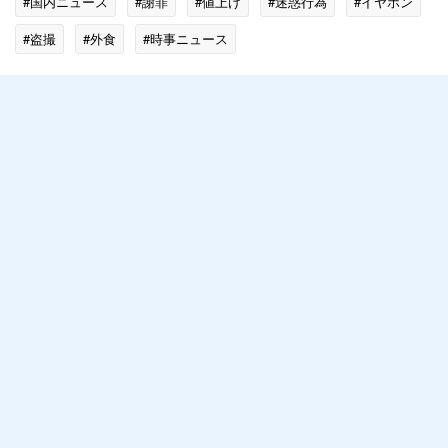
#国内ニュース
#謝罪
#値上げ
#迷惑行為
#イヤホン
#盗撮
#外食
#時事ニュース