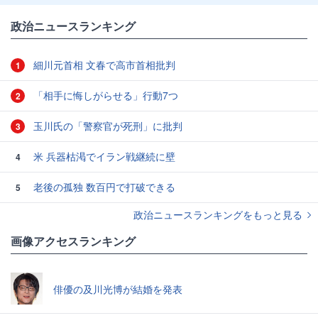
政治ニュースランキング
細川元首相 文春で高市首相批判
1
「相手に悔しがらせる」行動7つ
2
玉川氏の「警察官が死刑」に批判
3
米 兵器枯渇でイラン戦継続に壁
4
老後の孤独 数百円で打破できる
5
政治ニュースランキングをもっと見る
画像アクセスランキング
俳優の及川光博が結婚を発表