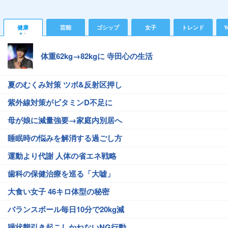
健康
芸能
ゴシップ
女子
トレンド
Y
体重62kg→82kgに 寺田心の生活
夏のむくみ対策 ツボ&反射区押し
紫外線対策がビタミンD不足に
母が娘に減量強要→家庭内別居へ
睡眠時の悩みを解消する過ごし方
運動より代謝 人体の省エネ戦略
歯科の保健治療を巡る「大嘘」
大食い女子 46キロ体型の秘密
バランスボール毎日10分で20kg減
躁状態引き起こしかねないNG行動