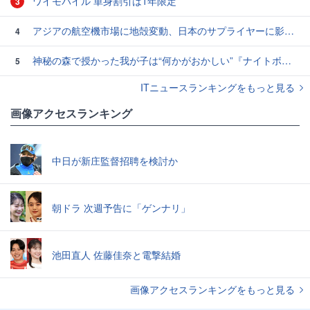
ワイモバイル 単身割引は1年限定
3
アジアの航空機市場に地殻変動、日本のサプライヤーに影響も
4
神秘の森で授かった我が子は“何かがおかしい”『ナイトボーン -夜哭-』本編映像解禁 母の絶叫顔うちわが全国の劇場に［ホラー通信］
5
ITニュースランキングをもっと見る
画像アクセスランキング
中日が新庄監督招聘を検討か
朝ドラ 次週予告に「ゲンナリ」
池田直人 佐藤佳奈と電撃結婚
画像アクセスランキングをもっと見る