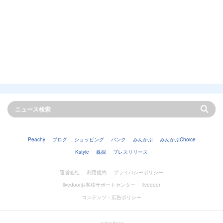
Peachy
ブログ
ショッピング
バンク
みんかぶ
みんかぶChoice
Kstyle
株探
プレスリリース
運営会社
利用規約
プライバシーポリシー
livedoorお客様サポートセンター
livedoor
コンテンツ・広告ポリシー