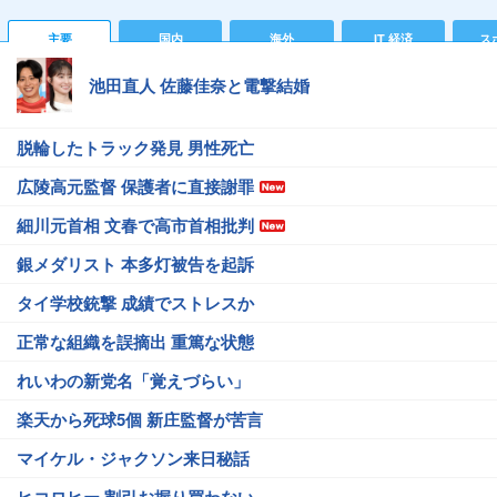
主要
国内
海外
IT 経済
ス
池田直人 佐藤佳奈と電撃結婚
脱輪したトラック発見 男性死亡
広陵高元監督 保護者に直接謝罪
細川元首相 文春で高市首相批判
銀メダリスト 本多灯被告を起訴
タイ学校銃撃 成績でストレスか
正常な組織を誤摘出 重篤な状態
れいわの新党名「覚えづらい」
楽天から死球5個 新庄監督が苦言
マイケル・ジャクソン来日秘話