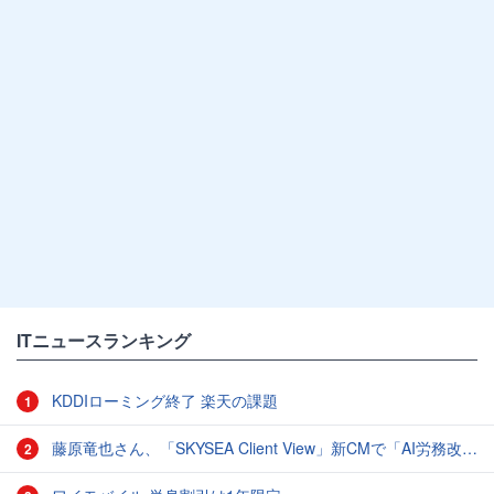
ITニュースランキング
KDDIローミング終了 楽天の課題
1
藤原竜也さん、「SKYSEA Client View」新CMで「AI労務改善」をアピール 働き方をAIが分析したら「すぐに休んで」と言われる？
2