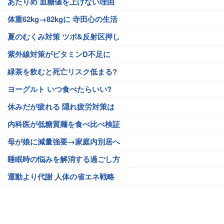
あたりめ 血糖値を上げない理由
体重62kg→82kgに 寺田心の生活
夏のむくみ対策 ツボ&反射区押し
紫外線対策がビタミンD不足に
緑茶を飲むと死亡リスク低まる?
ヨーグルト いつ食べたらいい?
休みだが疲れる 隠れ疲労対策は
内科医が低糖質麺を食べ比べ検証
母が娘に減量強要→家庭内別居へ
睡眠時の悩みを解消する過ごし方
運動より代謝 人体の省エネ戦略