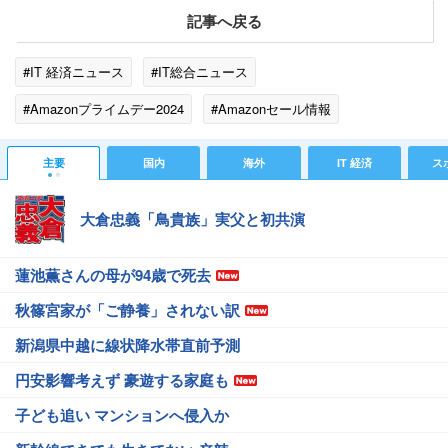
記事へ戻る
#IT 経済ニュース
#IT総合ニュース
#Amazonプライムデー2024
#Amazonセール情報
主要
国内
海外
IT 経済
ス
大倉忠義「鳥貴族」実父と初共演
蓮池薫さんの母が94歳で死去
秋篠宮家が「ご静養」されない訳
新潟県中越に線状降水帯直前予測
円安影響考えず 豪遊する家庭も
子ども追い マンションへ侵入か