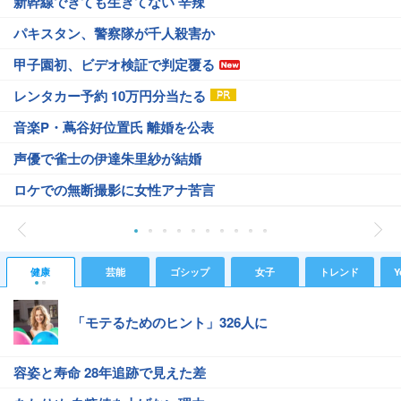
新幹線できても生きてない 辛辣
パキスタン、警察隊が千人殺害か
甲子園初、ビデオ検証で判定覆る
レンタカー予約 10万円分当たる
音楽P・蔦谷好位置氏 離婚を公表
声優で雀士の伊達朱里紗が結婚
ロケでの無断撮影に女性アナ苦言
健康
芸能
ゴシップ
女子
トレンド
Y
「モテるためのヒント」326人に
容姿と寿命 28年追跡で見えた差