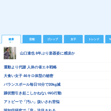
健康
芸能
ゴシップ
女子
トレンド
Y
山口達也 8年ぶり楽器姿に感涙か
運動より代謝 人体の省エネ戦略
大食い女子 46キロ体型の秘密
バランスボール毎日10分で20kg減
躁状態引き起こしかねないNG行動
アトピーで「汚い」扱いされ苦悩
認知症研究で「音」注目される