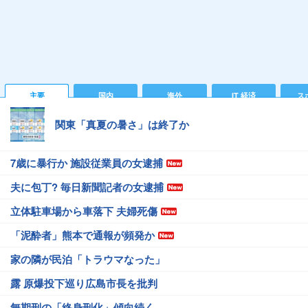
主要
国内
海外
IT 経済
ス
関東「真夏の暑さ」は終了か
7歳に暴行か 施設従業員の女逮捕
夫に包丁? 毎日新聞記者の女逮捕
立体駐車場から車落下 夫婦死傷
「泥酔者」熊本で通報が頻発か
家の隣が民泊「トラウマなった」
露 原爆投下巡り広島市長を批判
無期刑の「終身刑化」傾向続く