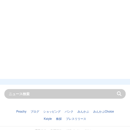
Peachy
ブログ
ショッピング
バンク
みんかぶ
みんかぶChoice
Kstyle
株探
プレスリリース