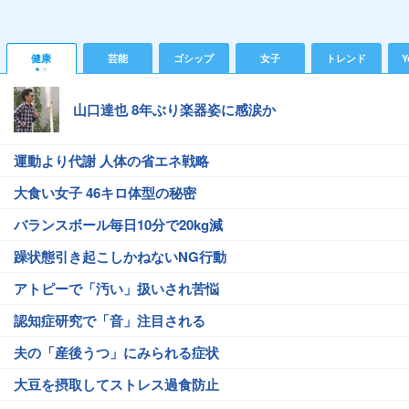
健康
芸能
ゴシップ
女子
トレンド
Y
山口達也 8年ぶり楽器姿に感涙か
運動より代謝 人体の省エネ戦略
大食い女子 46キロ体型の秘密
バランスボール毎日10分で20kg減
躁状態引き起こしかねないNG行動
アトピーで「汚い」扱いされ苦悩
認知症研究で「音」注目される
夫の「産後うつ」にみられる症状
大豆を摂取してストレス過食防止