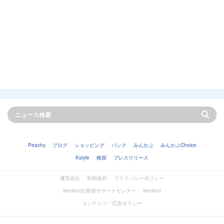
Peachy
ブログ
ショッピング
バンク
みんかぶ
みんかぶChoice
Kstyle
株探
プレスリリース
運営会社
利用規約
プライバシーポリシー
livedoorお客様サポートセンター
livedoor
コンテンツ・広告ポリシー