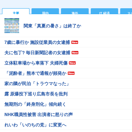
主要
国内
海外
IT 経済
ス
関東「真夏の暑さ」は終了か
7歳に暴行か 施設従業員の女逮捕
夫に包丁? 毎日新聞記者の女逮捕
立体駐車場から車落下 夫婦死傷
「泥酔者」熊本で通報が頻発か
家の隣が民泊「トラウマなった」
露 原爆投下巡り広島市長を批判
無期刑の「終身刑化」傾向続く
NHK職員性被害 出演者に怒りの声
れいわ「いのちの党」に変更へ