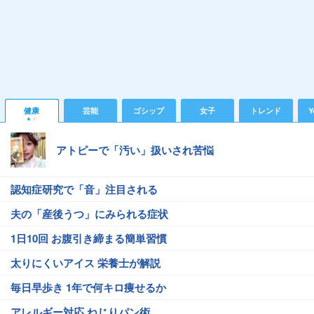
健康
芸能
ゴシップ
女子
トレンド
Y
アトピーで「汚い」扱いされ苦悩
認知症研究で「音」注目される
夫の「産後うつ」にみられる症状
1日10回 お腹引き締まる簡単習慣
太りにくいアイス 栄養士が解説
毎日早歩き 1年で何キロ痩せるか
アレルギー対応 ねじりパン術