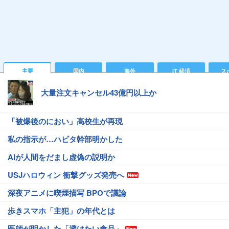
主要
国内
海外
IT 経済
ス
大量注文キャンセル43億円以上か
「被爆後のにおい」高校生が再現
私の指示が…ハビタ幹部明かした
AIが人間をだまし虚偽の説明か
USJハロウィン 衝撃グッズ発売へ
深夜アニメに喫煙描写 BPOで議論
歩きスマホ「主犯」の年代とは
医師が明かした「避けたい食品」