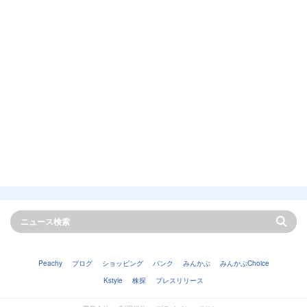
Peachy
ブログ
ショッピング
バンク
みんかぶ
みんかぶChoice
Kstyle
株探
プレスリリース