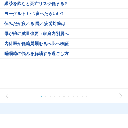
緑茶を飲むと死亡リスク低まる?
ヨーグルト いつ食べたらいい?
休みだが疲れる 隠れ疲労対策は
母が娘に減量強要→家庭内別居へ
内科医が低糖質麺を食べ比べ検証
睡眠時の悩みを解消する過ごし方