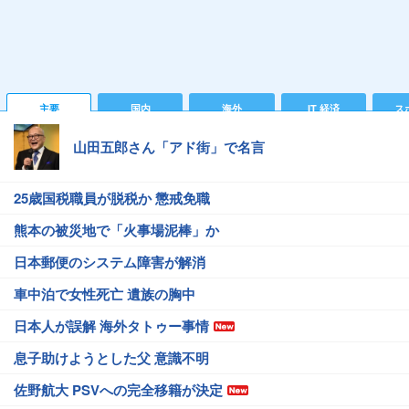
主要
国内
海外
IT 経済
ス
山田五郎さん「アド街」で名言
25歳国税職員が脱税か 懲戒免職
熊本の被災地で「火事場泥棒」か
日本郵便のシステム障害が解消
車中泊で女性死亡 遺族の胸中
日本人が誤解 海外タトゥー事情
息子助けようとした父 意識不明
佐野航大 PSVへの完全移籍が決定