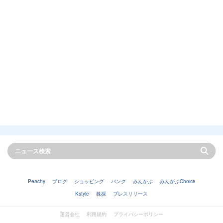
Peachy
ブログ
ショッピング
バンク
みんかぶ
みんかぶChoice
Kstyle
株探
プレスリリース
運営会社
利用規約
プライバシーポリシー