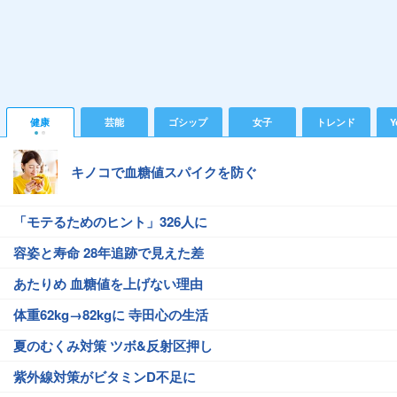
健康
芸能
ゴシップ
女子
トレンド
Y
キノコで血糖値スパイクを防ぐ
「モテるためのヒント」326人に
容姿と寿命 28年追跡で見えた差
あたりめ 血糖値を上げない理由
体重62kg→82kgに 寺田心の生活
夏のむくみ対策 ツボ&反射区押し
紫外線対策がビタミンD不足に