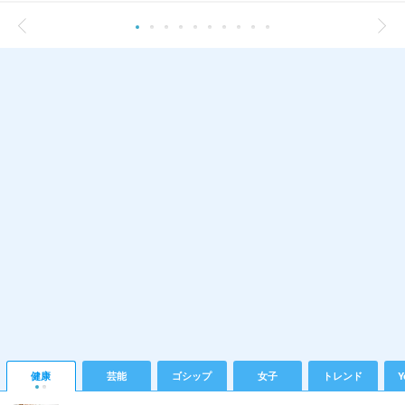
健康
芸能
ゴシップ
女子
トレンド
Y