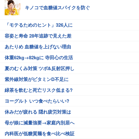
キノコで血糖値スパイクを防ぐ
「モテるためのヒント」326人に
容姿と寿命 28年追跡で見えた差
あたりめ 血糖値を上げない理由
体重62kg→82kgに 寺田心の生活
夏のむくみ対策 ツボ&反射区押し
紫外線対策がビタミンD不足に
緑茶を飲むと死亡リスク低まる?
ヨーグルト いつ食べたらいい?
休みだが疲れる 隠れ疲労対策は
母が娘に減量強要→家庭内別居へ
内科医が低糖質麺を食べ比べ検証