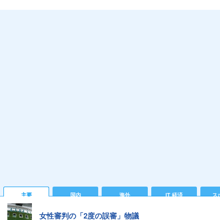
主要
国内
海外
IT 経済
ス
女性審判の「2度の誤審」物議