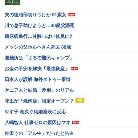
夫の後頭部切りつけか 51歳女
川で息子助けようと…40歳父溺死
糖尿病進行…甘酸っぱい体臭に?
メッシの父ホルヘさん死去 68歳
避難所は「まるで難民キャンプ」
お金の不安を解決「最強資産」
日本人が誤解 海外タトゥー事情
ケニア人と結婚「差別」のリアル
花王が「焼肉店」限定オープン？
やす子 相次ぐ結婚発表に反応
八嶋智人 仕事ゼロの原因はマネ
神田うの「アル中」だったと告白