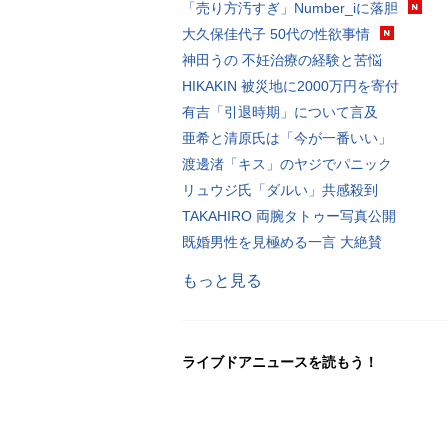
「売り方汚すぎ」Number_iに落胆
大久保佳代子 50代の性欲事情
神田うの 不妊治療の経験と苦悩
HIKAKIN 被災地に2000万円を寄付
有吉「引退時期」について言及
亜希と清原氏は「今が一番いい」
渡邊渚「キス」のヤジでパニック
リュウジ氏「ダルい」共感殺到
TAKAHIRO 両腕タトゥー写真公開
既婚男性を見極める一言 大絶賛
もっと見る
ライブドアニュースを読もう！