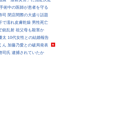
 手術中の医師が患者を守る
寿司 閉店間際の大盛り話題
汗で濡れ皮膚乾燥 男性死亡
で銃乱射 祖父母も殺害か
優太 10代女性との結婚報告
くん 加藤乃愛との破局発表
啓司氏 逮捕されていたか