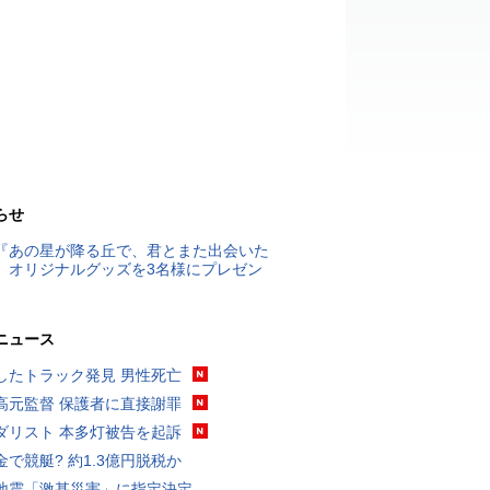
らせ
『あの星が降る丘で、君とまた出会いた
』オリジナルグッズを3名様にプレゼン
ニュース
したトラック発見 男性死亡
高元監督 保護者に直接謝罪
ダリスト 本多灯被告を起訴
金で競艇? 約1.3億円脱税か
地震「激甚災害」に指定決定