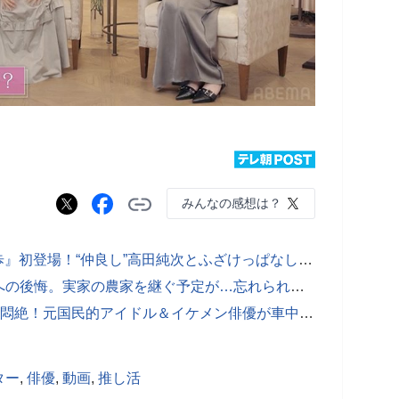
みんなの感想は？
SixTONES・ジェシー、『じゅん散歩』初登場！“仲良し”高田純次とふざけっぱなしの爆笑散歩
若林豪、年を重ねるごとに募る両親への後悔。実家の農家を継ぐ予定が…忘れられない2人の反応
止まらない“イチャイチャ”にスタジオ悶絶！元国民的アイドル＆イケメン俳優が車中で密着
ター
,
俳優
,
動画
,
推し活