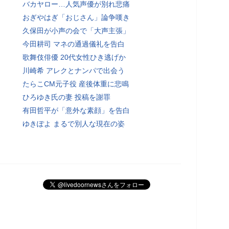
バカヤロー…人気声優が別れ悲痛
おぎやはぎ「おじさん」論争嘆き
久保田が小声の会で「大声主張」
今田耕司 マネの通過儀礼を告白
歌舞伎俳優 20代女性ひき逃げか
川崎希 アレクとナンパで出会う
たらこCM元子役 産後体重に悲鳴
ひろゆき氏の妻 投稿を謝罪
有田哲平が「意外な素顔」を告白
ゆきぽよ まるで別人な現在の姿