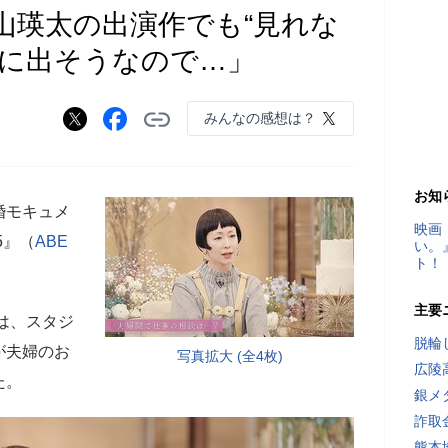
山瑛太の出演作でも“見れな
夢に出そうなので…」
みんなの感想は？
お知
婚モキュメ
映画
5』（
ABE
い。
ト！
主要
では、スタジ
脱輪
が夫婦のお
写真拡大 (全4枚)
広陵
た。
銀メ
詐取
熊本