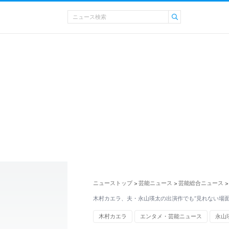
ニューストップ
芸能ニュース
芸能総合ニュース
>
>
>
木村カエラ、夫・永山瑛太の出演作でも“見れない場面
木村カエラ
エンタメ・芸能ニュース
永山