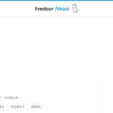
”「何日間か夢…
瑛太
河北麻友子
ABEMA