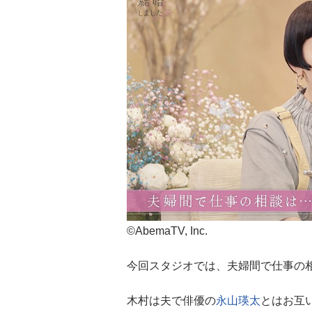
©AbemaTV, Inc.
今回スタジオでは、夫婦間で仕事の
木村は夫で俳優の
永山瑛太
とはお互