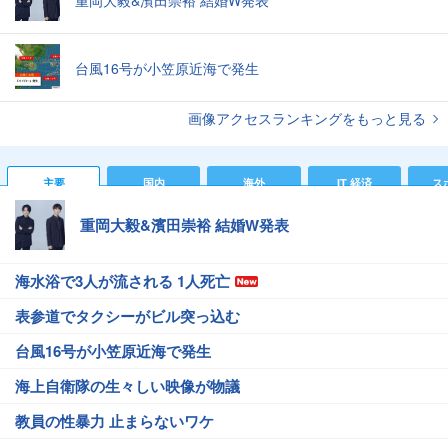
台風16号が小笠原近海で発生
画像アクセスランキングをもっと見る
主要
国内
海外
IT 経済
ス
重岡大毅&濱田崇裕 結婚W発表
海水浴で3人が流される 1人死亡
表参道でタクシーがビル突っ込む
台風16号が小笠原近海で発生
海上自衛隊の生々しい映像が物議
教員の性暴力 止まらないワケ