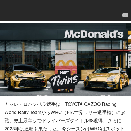
カッレ・ロバンペラ選手は、TOYOTA GAZOO Racing
World Rally TeamからWRC（FIA世界ラリー選手権）に参
戦、史上最年少でドライバーズタイトルを獲得、さらに
2023年は連覇も果たした。今シーズンはWRCはスポット