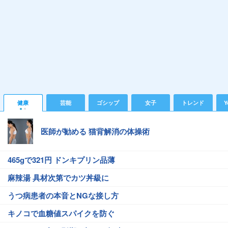
健康
芸能
ゴシップ
女子
トレンド
Y
医師が勧める 猫背解消の体操術
465gで321円 ドンキプリン品薄
麻辣湯 具材次第でカツ丼級に
うつ病患者の本音とNGな接し方
キノコで血糖値スパイクを防ぐ