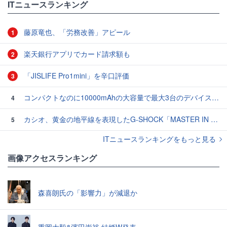
ITニュースランキング
藤原竜也、「労務改善」アピール
1
楽天銀行アプリでカード請求額も
2
「JISLIFE Pro1mini」を辛口評価
3
コンパクトなのに10000mAhの大容量で最大3台のデバイスを同時充電できる半固体モバイルバッテリー「SMARTCOBY Pro SLIM SS」レビュー
4
カシオ、黄金の地平線を表現したG-SHOCK「MASTER IN HORIZON GOLD」3モデル
5
ITニュースランキングをもっと見る
画像アクセスランキング
森喜朗氏の「影響力」が減退か
重岡大毅&濱田崇裕 結婚W発表