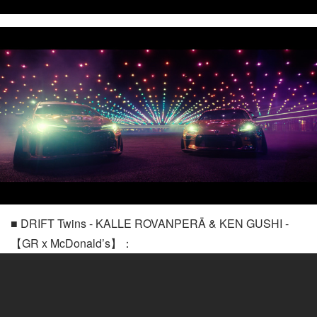
■ DRIFT Twins - KALLE ROVANPERÄ & KEN GUSHI -
【GR x McDonald’s】：