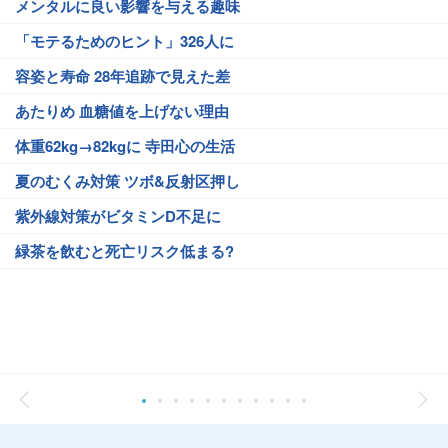
メンタルに良い影響を与える趣味
「モテるためのヒント」326人に
容姿と寿命 28年追跡で見えた差
あたりめ 血糖値を上げない理由
体重62kg→82kgに 寺田心の生活
夏のむくみ対策 ツボ&反射区押し
紫外線対策がビタミンD不足に
緑茶を飲むと死亡リスク低まる?