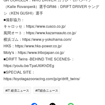
（Kalle Rovanperä）選手GR86：DRIFT DRIVER ケング
シ（KEN GUSHI）選手
■撮影協力：
キャロッセ：https://www.cusco.co.jp/
風間オート：https://www.kazamaauto.co.jp/
横浜ゴム：https://www.y-yokohama.com/
HKS：https://www.hks-power.co.jp/
Moty's：https://www.tribojapan.co.jp/
■DRIFT Twins -BEHIND THE SCENES-：
https://youtu.be/TpaUt0KhDEg
■SPECIAL SITE：
https://toyotagazooracing.com/jp/gr/drift_twins/
#IT 経済ニュース
#IT総合ニュース