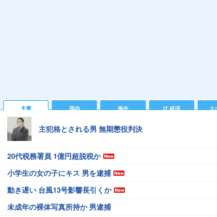
主要
国内
海外
IT 経済
ス
主犯格とされる男 無期懲役判決
20代税務署員 1億円超脱税か
小学生の女の子にキス 男を逮捕
動き遅い 台風13号影響長引くか
未成年の裸体写真所持か 男逮捕