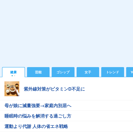
健康
芸能
ゴシップ
女子
トレンド
Y
紫外線対策がビタミンD不足に
母が娘に減量強要→家庭内別居へ
睡眠時の悩みを解消する過ごし方
運動より代謝 人体の省エネ戦略