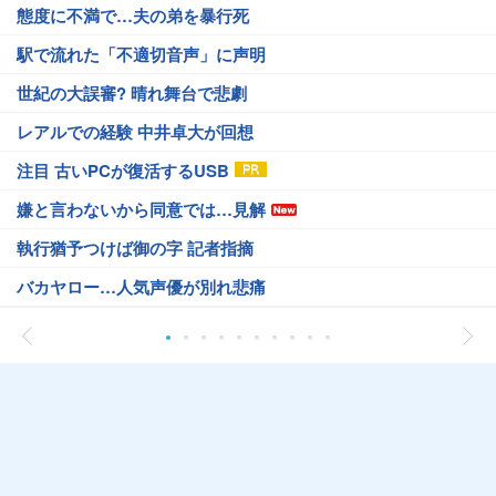
態度に不満で…夫の弟を暴行死
駅で流れた「不適切音声」に声明
世紀の大誤審? 晴れ舞台で悲劇
レアルでの経験 中井卓大が回想
注目 古いPCが復活するUSB
嫌と言わないから同意では…見解
執行猶予つけば御の字 記者指摘
バカヤロー…人気声優が別れ悲痛