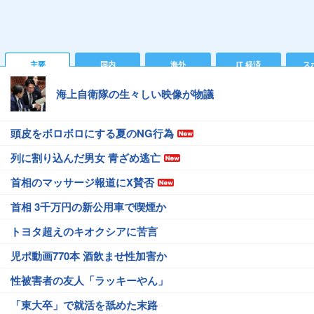
主要
国内
海外
IT 経済
ス
海上自衛隊の生々しい映像が物議
頭皮をボロボロにする夏のNG行為
列に割り込んだ男女 青ざめ逃亡
首相のマッサージ報道にX賛否
首相 3千万円の新公用車で喫煙か
トヨタ超えのキオクシアに苦言
児ポ動画770本 酒飲ませ性加害か
性被害者の友人「ラッキーやん」
「東大卒」で就活を舐めた末路