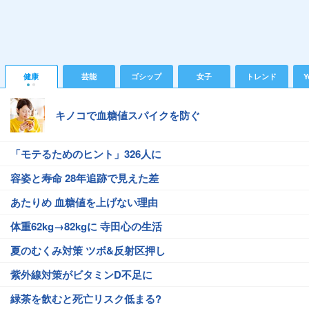
健康
芸能
ゴシップ
女子
トレンド
Y
キノコで血糖値スパイクを防ぐ
「モテるためのヒント」326人に
容姿と寿命 28年追跡で見えた差
あたりめ 血糖値を上げない理由
体重62kg→82kgに 寺田心の生活
夏のむくみ対策 ツボ&反射区押し
紫外線対策がビタミンD不足に
緑茶を飲むと死亡リスク低まる?