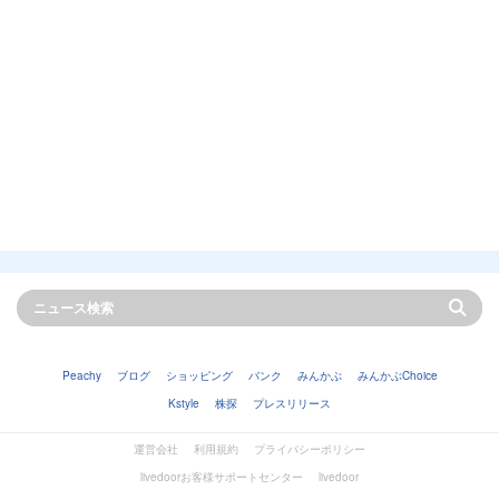
Peachy
ブログ
ショッピング
バンク
みんかぶ
みんかぶChoice
Kstyle
株探
プレスリリース
運営会社
利用規約
プライバシーポリシー
livedoorお客様サポートセンター
livedoor