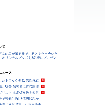
らせ
『あの星が降る丘で、君とまた出会いた
』オリジナルグッズを3名様にプレゼン
ニュース
したトラック発見 男性死亡
高元監督 保護者に直接謝罪
ダリスト 本多灯被告を起訴
金で競艇? 約1.3億円脱税か
地震「激甚災害」に指定決定