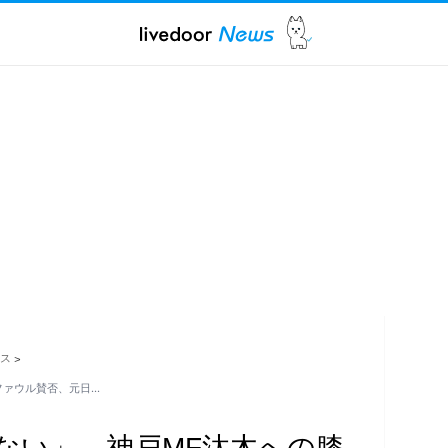
ス
>
ファウル賛否、元日…
ない」 神戸MF汰木への膝