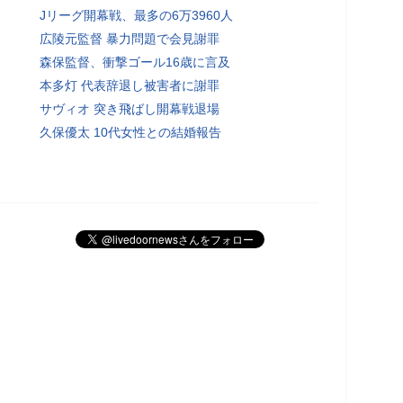
Jリーグ開幕戦、最多の6万3960人
広陵元監督 暴力問題で会見謝罪
森保監督、衝撃ゴール16歳に言及
本多灯 代表辞退し被害者に謝罪
サヴィオ 突き飛ばし開幕戦退場
久保優太 10代女性との結婚報告