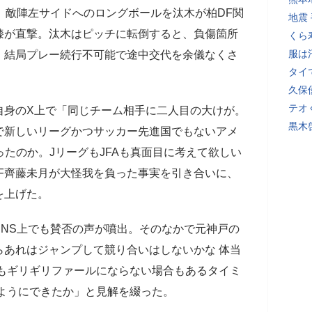
、敵陣左サイドへのロングボールを汰木が柏DF関
地震
膝が直撃。汰木はピッチに転倒すると、負傷箇所
くら
服は
、結局プレー続行不可能で途中交代を余儀なくさ
タイ
久保
テオ
身のX上で「同じチーム相手に二人目の大けが。
黒木
で新しいリーグかつサッカー先進国でもないアメ
ったのか。JリーグもJFAも真面目に考えて欲しい
F齊藤未月が大怪我を負った事実を引き合いに、
を上げた。
NS上でも賛否の声が噴出。そのなかで元神戸の
らあれはジャンプして競り合いはしないかな 体当
でもギリギリファールにならない場合もあるタイミ
ようにできたか」と見解を綴った。