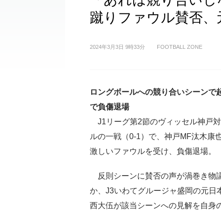
蹴りファウル賛否、
2024年3月3日 9時33分
FOOTBALL ZONE
ロングボールへの競り合いシーンで
で負傷退場
J1リーグ第2節のヴィッセル神戸
ルの一戦（0-1）で、神戸MF汰木康
激しいファウルを受け、負傷退場。
反則シーンに賛否の声が渦巻き物
か、J3いわてグルージャ盛岡の元日
西大伍が該当シーンへの見解を自身