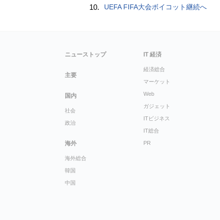
10.
UEFA FIFA大会ボイコット継続へ
ニューストップ
IT 経済
経済総合
主要
マーケット
Web
国内
ガジェット
社会
ITビジネス
政治
IT総合
海外
PR
海外総合
韓国
中国