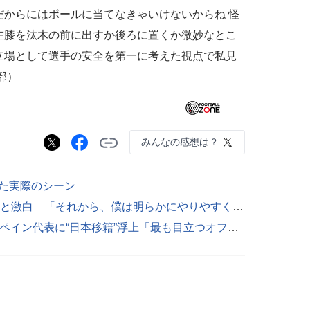
からにはボールに当てなきゃいけないからね 怪
左膝を汰木の前に出すか後ろに置くか微妙なとこ
立場として選手の安全を第一に考えた視点で私見
集部）
みんなの感想は？
た実際のシーン
大迫勇也、復調の転機は“長澤の退団”と激白 「それから、僕は明らかにやりやすくなった」
神戸に元チェルシーFW加入か 元スペイン代表に“日本移籍”浮上「最も目立つオファー」