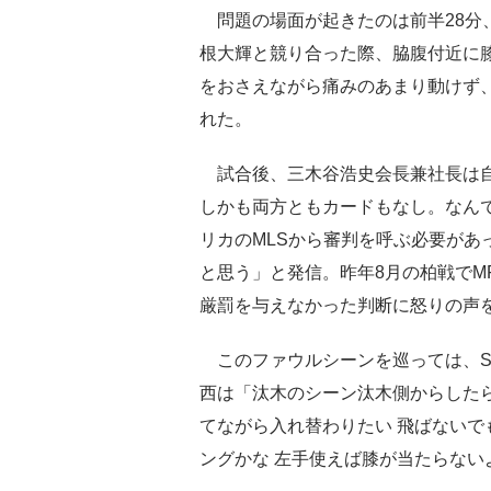
問題の場面が起きたのは前半28分
根大輝と競り合った際、脇腹付近に
をおさえながら痛みのあまり動けず
れた。
試合後、三木谷浩史会長兼社長は自
しかも両方ともカードもなし。なん
リカのMLSから審判を呼ぶ必要があ
と思う」と発信。昨年8月の柏戦でM
厳罰を与えなかった判断に怒りの声
このファウルシーンを巡っては、S
西は「汰木のシーン汰木側からした
てながら入れ替わりたい 飛ばない
ングかな 左手使えば膝が当たらない