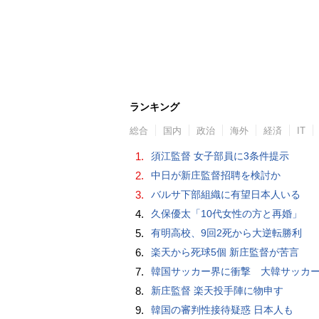
ランキング
総合
国内
政治
海外
経済
IT
1.
須江監督 女子部員に3条件提示
2.
中日が新庄監督招聘を検討か
3.
バルサ下部組織に有望日本人いる
4.
久保優太「10代女性の方と再婚」
5.
有明高校、9回2死から大逆転勝利
6.
楽天から死球5個 新庄監督が苦言
7.
韓国サッカー界に衝撃 大韓サッカー協会に外国人審判への“性的接待”疑惑 韓国メディア
8.
新庄監督 楽天投手陣に物申す
9.
韓国の審判性接待疑惑 日本人も