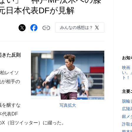
元日本代表DFが見解
みんなの感想は？
起きた反則
お知
映画
対柏レイソ
い。
ト！
也が相手の
主要
脱輪
議を醸すな
写真拡大
広陵
本代表DF
銀メ
のX（旧ツイッター）に綴った。
詐取
熊本