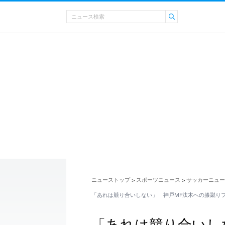
ニューストップ
スポーツニュース
サッカーニュー
>
>
「あれは競り合いしない」 神戸MF汰木への膝蹴り
「あれは競り合いし