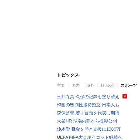
トピックス
主要
国内
海外
IT 経済
スポーツ
三井寺真 久保の記録を塗り替え
韓国の審判性接待疑惑 日本人も
森保監督 若手台頭を代表に期待
大谷HR 球場内部から撮影公開
鈴木愛 賞金を熊本支援に1000万
UEFA FIFA大会ボイコット継続へ