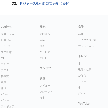
20.
ドジャース6連敗 監督采配に疑問
スポーツ
芸能
女子
海外サッカー
芸能総合
恋愛
日本代表
音楽
ライフスタイル
Jリーグ
韓流
ファッション
プロ野球
グラビア
トレンド
MLB
テレビ
本
ゴルフ
ゴシップ
教育・仕事
テニス
からだ
格闘技
映画
マネー
競馬
レビュー
車
相撲
プレゼント
グルメ
バスケ
特集
バレー
YouTube
フィギュア