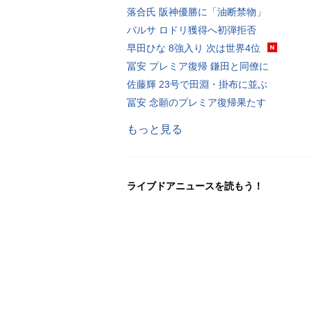
落合氏 阪神優勝に「油断禁物」
バルサ ロドリ獲得へ初弾拒否
早田ひな 8強入り 次は世界4位
冨安 プレミア復帰 鎌田と同僚に
佐藤輝 23号で田淵・掛布に並ぶ
冨安 念願のプレミア復帰果たす
もっと見る
ライブドアニュースを読もう！