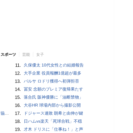
スポーツ
芸能
女子
11.
久保優太 10代女性との結婚報告
12.
大手企業 役員報酬1億超が最多
13.
バルサ ロドリ獲得へ初弾拒否
14.
冨安 念願のプレミア復帰果たす
15.
落合氏 阪神優勝に「油断禁物」
16.
大谷HR 球場内部から撮影公開
が報道
17.
ドジャース連敗 朗希と由伸が鍵
18.
日ハムvs楽天「死球合戦」不穏
19.
才木 ドリスに「仕事ね！」と声