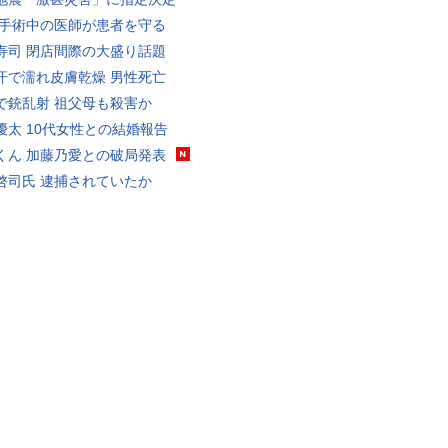
 手術中の医師が患者を守る
寿司 閉店間際の大盛り話題
汗で濡れ皮膚乾燥 男性死亡
で銃乱射 祖父母も殺害か
優太 10代女性との結婚報告
くん 加藤乃愛との破局発表
啓司氏 逮捕されていたか