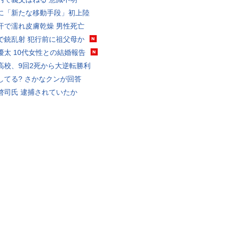
に「新たな移動手段」初上陸
汗で濡れ皮膚乾燥 男性死亡
で銃乱射 犯行前に祖父母か
優太 10代女性との結婚報告
高校、9回2死から大逆転勝利
してる? さかなクンが回答
啓司氏 逮捕されていたか