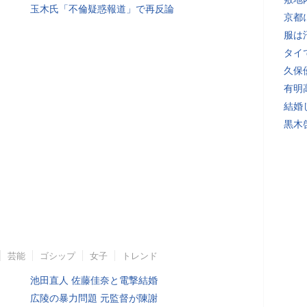
玉木氏「不倫疑惑報道」で再反論
京都
服は
タイ
久保
有明
結婚
黒木
芸能
ゴシップ
女子
トレンド
池田直人 佐藤佳奈と電撃結婚
広陵の暴力問題 元監督が陳謝