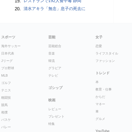
19.
レストランで192人食中毒 静岡
20.
清水アキラ「無念」息子の死去に
スポーツ
芸能
女子
海外サッカー
芸能総合
恋愛
日本代表
音楽
ライフスタイル
Jリーグ
韓流
ファッション
プロ野球
グラビア
トレンド
MLB
テレビ
本
ゴルフ
ゴシップ
教育・仕事
テニス
からだ
格闘技
映画
マネー
競馬
レビュー
車
相撲
プレゼント
グルメ
バスケ
特集
バレー
YouTube