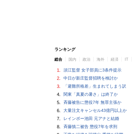
ランキング
総合
国内
政治
海外
経済
IT
1.
須江監督 女子部員に3条件提示
2.
中日が新庄監督招聘を検討か
3.
「避難所格差」生まれてしまう訳
4.
関東「真夏の暑さ」は終了か
5.
斉藤被告に懲役7年 無罪主張か
6.
大量注文キャンセル43億円以上か
7.
レインボー池田 元アナと結婚
8.
斉藤慎二被告 懲役7年を求刑