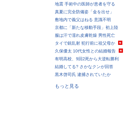
地震 手術中の医師が患者を守る
真夏に完全防備姿「金を出せ」
敷地内で義父はねる 意識不明
京都に「新たな移動手段」初上陸
服は汗で濡れ皮膚乾燥 男性死亡
タイで銃乱射 犯行前に祖父母か
久保優太 10代女性との結婚報告
有明高校、9回2死から大逆転勝利
結婚してる? さかなクンが回答
黒木啓司氏 逮捕されていたか
もっと見る