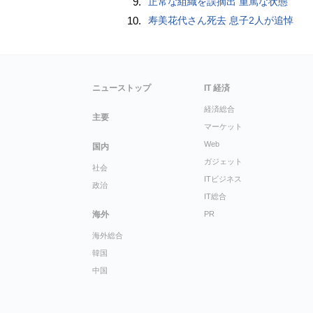
9.
正常な組織を誤摘出 重篤な状態
10.
寿美花代さん死去 息子2人が追悼
ニューストップ
IT 経済
経済総合
主要
マーケット
Web
国内
ガジェット
社会
ITビジネス
政治
IT総合
海外
PR
海外総合
韓国
中国