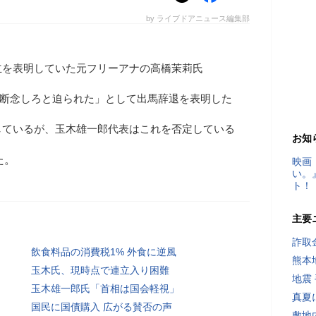
by ライブドアニュース編集部
立を表明していた元フリーアナの高橋茉莉氏
ら断念しろと迫られた」として出馬辞退を表明した
しているが、玉木雄一郎代表はこれを否定している
お知
た。
映画
い。
ト！
主要
詐取
飲食料品の消費税1% 外食に逆風
熊本
玉木氏、現時点で連立入り困難
地震
玉木雄一郎氏「首相は国会軽視」
真夏
国民に国債購入 広がる賛否の声
敷地