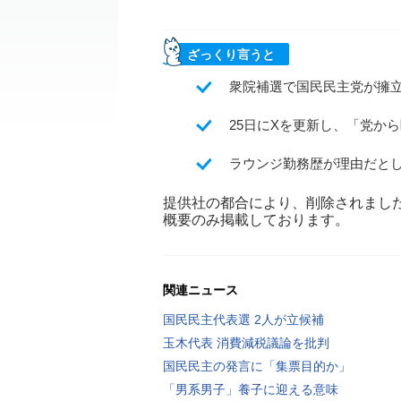
ざっくり言うと
衆院補選で国民民主党が擁
25日にXを更新し、「党か
ラウンジ勤務歴が理由だと
提供社の都合により、削除されまし
概要のみ掲載しております。
関連ニュース
国民民主代表選 2人が立候補
玉木代表 消費減税議論を批判
国民民主の発言に「集票目的か」
「男系男子」養子に迎える意味