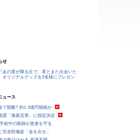
らせ
『あの星が降る丘で、君とまた出会いた
』オリジナルグッズを3名様にプレゼン
ニュース
金で競艇? 約1.3億円脱税か
地震「激甚災害」に指定決定
 手術中の医師が患者を守る
に完全防備姿「金を出せ」
内で義父はねる 意識不明