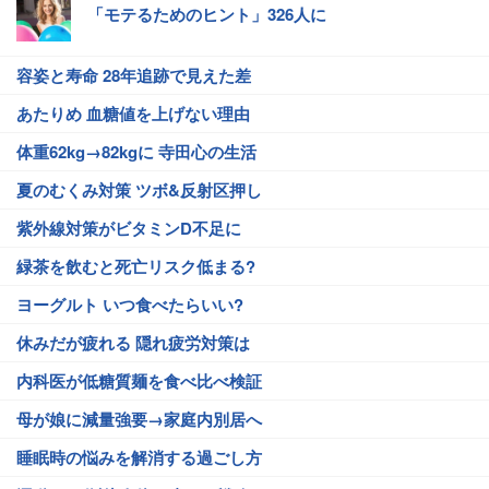
「モテるためのヒント」326人に
容姿と寿命 28年追跡で見えた差
あたりめ 血糖値を上げない理由
体重62kg→82kgに 寺田心の生活
夏のむくみ対策 ツボ&反射区押し
紫外線対策がビタミンD不足に
緑茶を飲むと死亡リスク低まる?
ヨーグルト いつ食べたらいい?
休みだが疲れる 隠れ疲労対策は
内科医が低糖質麺を食べ比べ検証
母が娘に減量強要→家庭内別居へ
睡眠時の悩みを解消する過ごし方