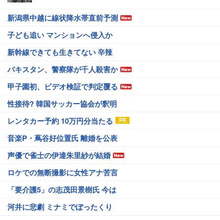
新潟県中越に線状降水帯直前予測
子ども追い マンションへ侵入か
新幹線できても生きてない 辛辣
パキスタン、警察隊が千人殺害か
甲子園初、ビデオ検証で判定覆る
性接待? 韓国サッカー協会が釈明
レンタカー予約 10万円分当たる
音楽P・蔦谷好位置氏 離婚を公表
声優で雀士の伊達朱里紗が結婚
ロケでの無断撮影に女性アナ苦言
「要介護5」の志茂田景樹氏 今は
河井に悲劇 ミナミでぼったくり