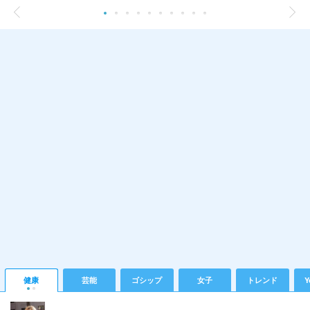
健康
芸能
ゴシップ
女子
トレンド
Y