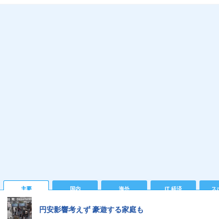
主要
国内
海外
IT 経済
ス
円安影響考えず 豪遊する家庭も