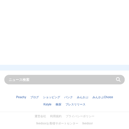
Peachy
ブログ
ショッピング
バンク
みんかぶ
みんかぶChoice
Kstyle
株探
プレスリリース
運営会社
利用規約
プライバシーポリシー
livedoorお客様サポートセンター
livedoor