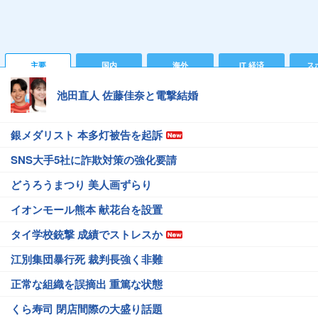
主要
国内
海外
IT 経済
ス
池田直人 佐藤佳奈と電撃結婚
銀メダリスト 本多灯被告を起訴
SNS大手5社に詐欺対策の強化要請
どうろうまつり 美人画ずらり
イオンモール熊本 献花台を設置
タイ学校銃撃 成績でストレスか
江別集団暴行死 裁判長強く非難
正常な組織を誤摘出 重篤な状態
くら寿司 閉店間際の大盛り話題