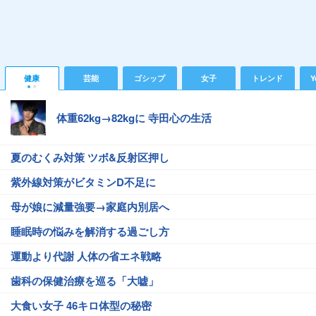
健康
芸能
ゴシップ
女子
トレンド
Y
体重62kg→82kgに 寺田心の生活
夏のむくみ対策 ツボ&反射区押し
紫外線対策がビタミンD不足に
母が娘に減量強要→家庭内別居へ
睡眠時の悩みを解消する過ごし方
運動より代謝 人体の省エネ戦略
歯科の保健治療を巡る「大嘘」
大食い女子 46キロ体型の秘密