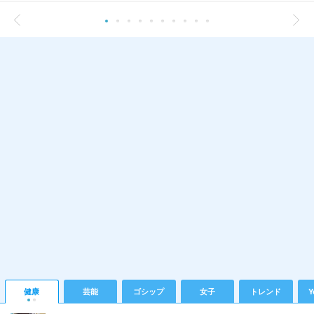
健康
芸能
ゴシップ
女子
トレンド
Y