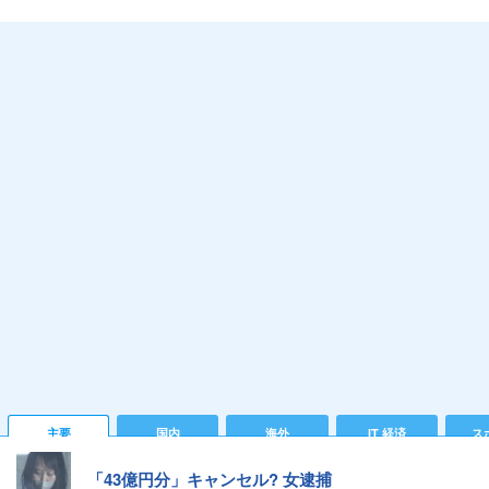
主要
国内
海外
IT 経済
ス
「43億円分」キャンセル? 女逮捕