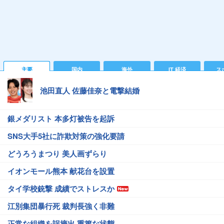
主要
国内
海外
IT 経済
ス
池田直人 佐藤佳奈と電撃結婚
銀メダリスト 本多灯被告を起訴
SNS大手5社に詐欺対策の強化要請
どうろうまつり 美人画ずらり
イオンモール熊本 献花台を設置
タイ学校銃撃 成績でストレスか
江別集団暴行死 裁判長強く非難
正常な組織を誤摘出 重篤な状態