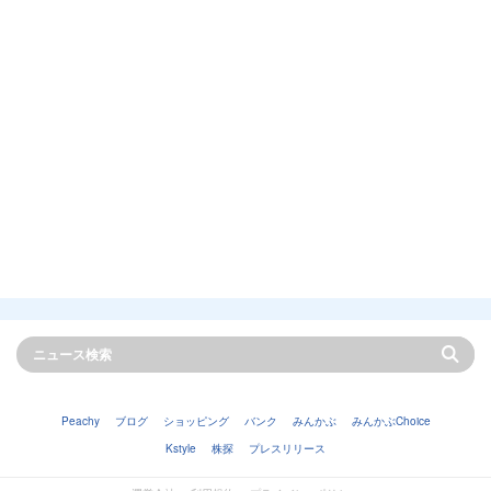
Peachy
ブログ
ショッピング
バンク
みんかぶ
みんかぶChoice
Kstyle
株探
プレスリリース