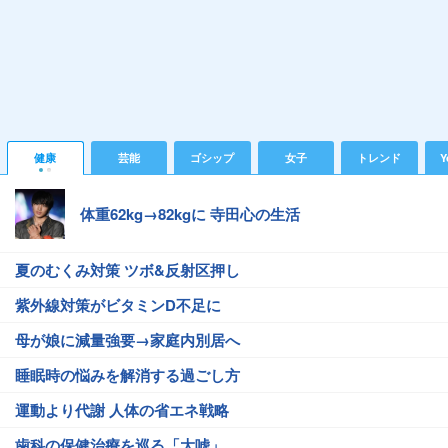
健康
芸能
ゴシップ
女子
トレンド
Y
体重62kg→82kgに 寺田心の生活
夏のむくみ対策 ツボ&反射区押し
紫外線対策がビタミンD不足に
母が娘に減量強要→家庭内別居へ
睡眠時の悩みを解消する過ごし方
運動より代謝 人体の省エネ戦略
歯科の保健治療を巡る「大嘘」