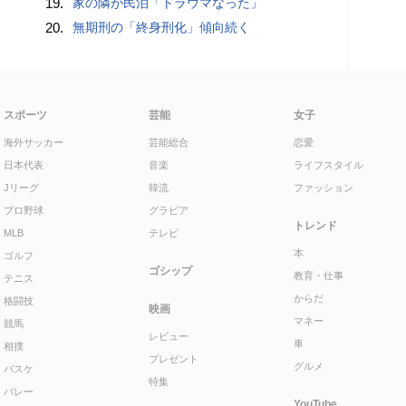
19.
家の隣が民泊「トラウマなった」
20.
無期刑の「終身刑化」傾向続く
スポーツ
芸能
女子
海外サッカー
芸能総合
恋愛
日本代表
音楽
ライフスタイル
Jリーグ
韓流
ファッション
プロ野球
グラビア
トレンド
MLB
テレビ
本
ゴルフ
ゴシップ
教育・仕事
テニス
からだ
格闘技
映画
マネー
競馬
レビュー
車
相撲
プレゼント
グルメ
バスケ
特集
バレー
YouTube