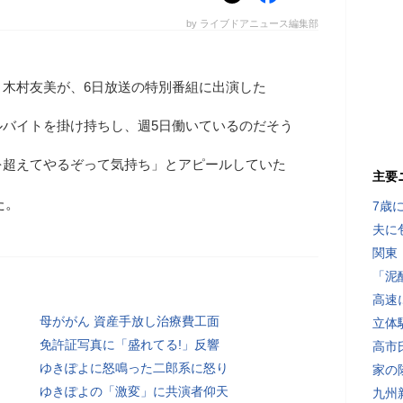
by ライブドアニュース編集部
・木村友美が、6日放送の特別番組に出演した
ルバイトを掛け持ちし、週5日働いているのだそう
を超えてやるぞって気持ち」とアピールしていた
主要
た。
7歳
夫に
関東
「泥
高速
母ががん 資産手放し治療費工面
立体
免許証写真に「盛れてる!」反響
高市
ゆきぽよに怒鳴った二郎系に怒り
家の
ゆきぽよの「激変」に共演者仰天
九州