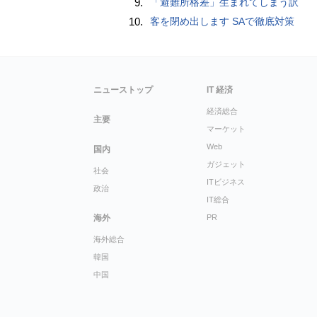
9.
「避難所格差」生まれてしまう訳
10.
客を閉め出します SAで徹底対策
ニューストップ
IT 経済
経済総合
主要
マーケット
Web
国内
ガジェット
社会
ITビジネス
政治
IT総合
海外
PR
海外総合
韓国
中国