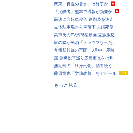
関東「真夏の暑さ」は終了か
「泥酔者」熊本で通報が頻発か
高速に自転車侵入 路側帯を逆走
立体駐車場から車落下 夫婦死傷
高市氏のPV風視察動画 立憲激怒
家の隣が民泊「トラウマなった」
九州新幹線の再開「8月中」示唆
露 原爆投下巡り広島市長を批判
無期刑の「終身刑化」傾向続く
藤原竜也「労務改善」をアピール
もっと見る