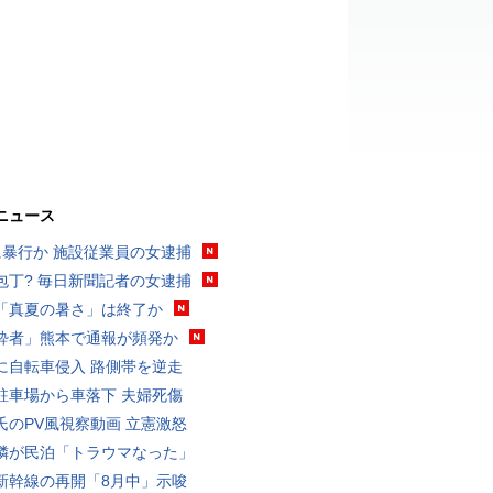
ニュース
に暴行か 施設従業員の女逮捕
包丁? 毎日新聞記者の女逮捕
「真夏の暑さ」は終了か
酔者」熊本で通報が頻発か
に自転車侵入 路側帯を逆走
駐車場から車落下 夫婦死傷
氏のPV風視察動画 立憲激怒
隣が民泊「トラウマなった」
新幹線の再開「8月中」示唆