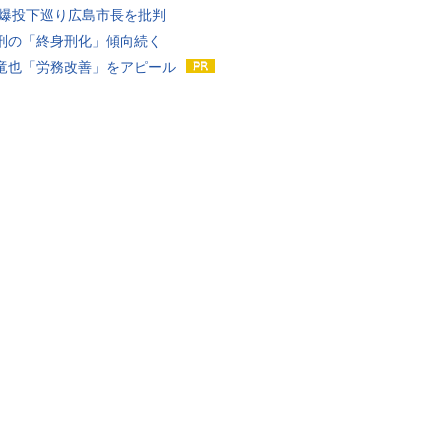
原爆投下巡り広島市長を批判
刑の「終身刑化」傾向続く
竜也「労務改善」をアピール