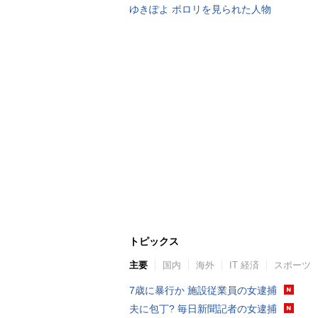
ゆきぽよ ポロリを見られた人物
トピックス
主要
国内
海外
IT 経済
スポーツ
7歳に暴行か 施設従業員の女逮捕
夫に包丁? 毎日新聞記者の女逮捕