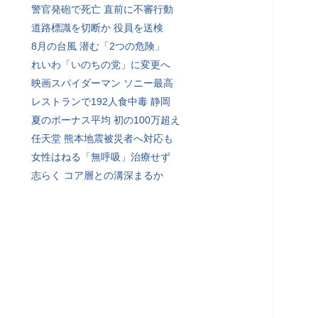
警官発砲で死亡 直前に不審行動
道路標識を切断か 役員を送検
8月の台風 潜む「2つの危険」
れいわ「いのちの党」に変更へ
映画スパイダーマン ソニー最高
レストランで192人食中毒 静岡
夏のボーナス平均 初の100万超え
任天堂 熊本地震被災者へ対応も
女性はねる「無呼吸」治療せず
志らく コア層との溝深まるか