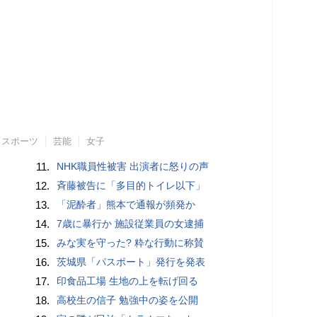
スポーツ
芸能
女子
11.
NHK職員性被害 出演者に怒りの声
12.
斉藤被告に「多目的トイレ以下」
13.
「泥酔者」熊本で通報が頻発か
14.
7歳に暴行か 施設従業員の女逮捕
15.
みな実を守った? 粋な行動に称賛
16.
茨城県「パスポート」発行を発表
17.
印食品工場 生地の上を転げ回る
18.
高校生の信子 勉強中の姿を公開