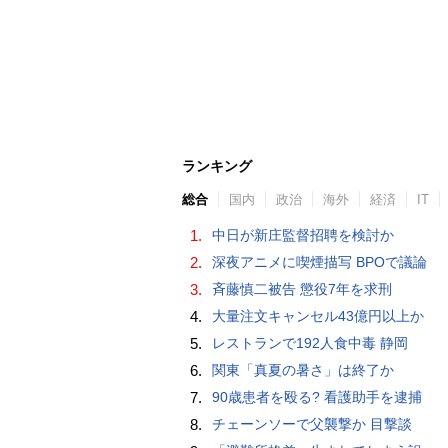
ランキング
総合
国内
政治
海外
経済
IT
1.
中日が新庄監督招聘を検討か
2.
深夜アニメに喫煙描写 BPOで議論
3.
斉藤慎二被告 懲役7年を求刑
4.
大量注文キャンセル43億円以上か
5.
レストランで192人食中毒 静岡
6.
関東「真夏の暑さ」は終了か
7.
90歳患者を殴る? 看護助手を逮捕
8.
チェーンソーで父襲撃か 目撃談