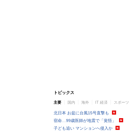
トピックス
主要
国内
海外
IT 経済
スポーツ
北日本 お盆に台風15号直撃も
宿命…99歳医師が地震で「覚悟」
子ども追い マンションへ侵入か