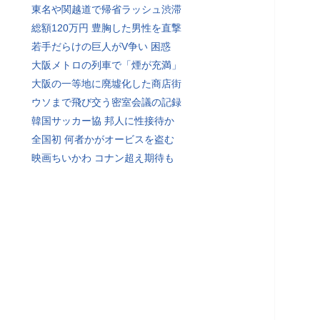
東名や関越道で帰省ラッシュ渋滞
総額120万円 豊胸した男性を直撃
若手だらけの巨人がV争い 困惑
大阪メトロの列車で「煙が充満」
大阪の一等地に廃墟化した商店街
ウソまで飛び交う密室会議の記録
韓国サッカー協 邦人に性接待か
全国初 何者かがオービスを盗む
映画ちいかわ コナン超え期待も