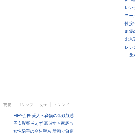
レン
ヨー
性接
原爆
北京
レジ
「要
芸能
ゴシップ
女子
トレンド
FIFA会長 愛人へ多額の金銭疑惑
円安影響考えず 豪遊する家庭も
女性騎手の今村聖奈 新潟で負傷