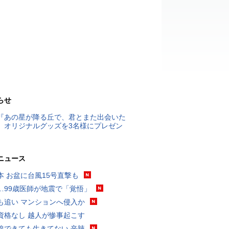
らせ
『あの星が降る丘で、君とまた出会いた
』オリジナルグッズを3名様にプレゼン
ニュース
本 お盆に台風15号直撃も
…99歳医師が地震で「覚悟」
も追い マンションへ侵入か
資格なし 越人が惨事起こす
線できても生きてない 辛辣