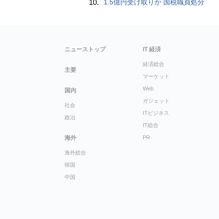
10.
1.5億円受け取りか 国税職員処分
ニューストップ
IT 経済
経済総合
主要
マーケット
Web
国内
ガジェット
社会
ITビジネス
政治
IT総合
海外
PR
海外総合
韓国
中国