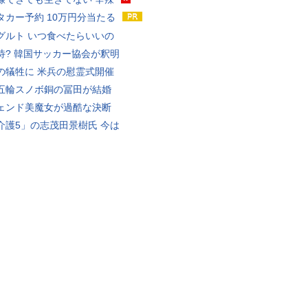
タカー予約 10万円分当たる
グルト いつ食べたらいいの
待? 韓国サッカー協会が釈明
の犠牲に 米兵の慰霊式開催
五輪スノボ銅の冨田が結婚
ェンド美魔女が過酷な決断
介護5」の志茂田景樹氏 今は