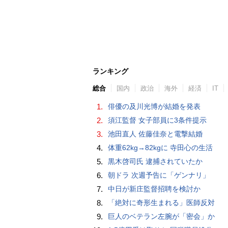
ランキング
総合
国内
政治
海外
経済
IT
1.
俳優の及川光博が結婚を発表
2.
須江監督 女子部員に3条件提示
3.
池田直人 佐藤佳奈と電撃結婚
4.
体重62kg→82kgに 寺田心の生活
5.
黒木啓司氏 逮捕されていたか
6.
朝ドラ 次週予告に「ゲンナリ」
7.
中日が新庄監督招聘を検討か
8.
「絶対に奇形生まれる」医師反対
9.
巨人のベテラン左腕が「密会」か