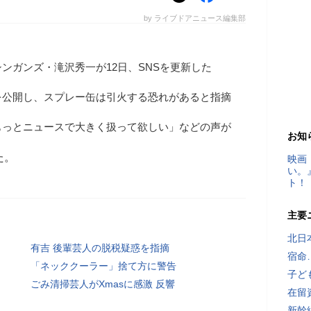
by ライブドアニュース編集部
ンガンズ・滝沢秀一が12日、SNSを更新した
を公開し、スプレー缶は引火する恐れがあると指摘
もっとニュースで大きく扱って欲しい」などの声が
お知
た。
映画
い。
ト！
主要
北日
有吉 後輩芸人の脱税疑惑を指摘
宿命
「ネッククーラー」捨て方に警告
子ど
ごみ清掃芸人がXmasに感激 反響
在留
新幹