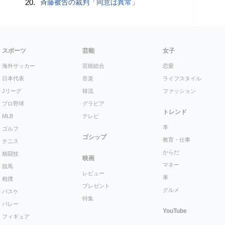
20.
斉藤被告の裁判「同意は異常」
スポーツ
芸能
女子
海外サッカー
芸能総合
恋愛
日本代表
音楽
ライフスタイル
Jリーグ
韓流
ファッション
プロ野球
グラビア
トレンド
MLB
テレビ
本
ゴルフ
ゴシップ
教育・仕事
テニス
からだ
格闘技
映画
マネー
競馬
レビュー
車
相撲
プレゼント
グルメ
バスケ
特集
バレー
YouTube
フィギュア