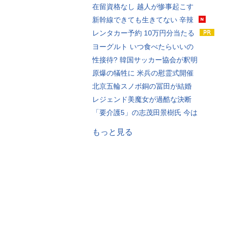
在留資格なし 越人が惨事起こす
新幹線できても生きてない 辛辣
レンタカー予約 10万円分当たる
ヨーグルト いつ食べたらいいの
性接待? 韓国サッカー協会が釈明
原爆の犠牲に 米兵の慰霊式開催
北京五輪スノボ銅の冨田が結婚
レジェンド美魔女が過酷な決断
「要介護5」の志茂田景樹氏 今は
もっと見る