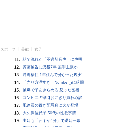
スポーツ
芸能
女子
11.
駅で流れた「不適切音声」に声明
12.
斉藤被告に懲役7年 無罪主張か
13.
沖縄移住 1年住んで分かった現実
14.
「売り方汚すぎ」Number_iに落胆
15.
被爆で子あきらめる 怒った医者
16.
コンビニの割引おにぎり買わぬ訳
17.
配達員の置き配写真に犬が登場
18.
大久保佳代子 50代の性欲事情
19.
出廷も「わずか4分」で退廷一幕