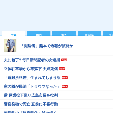
主要
国内
海外
IT 経済
ス
「泥酔者」熊本で通報が頻発か
夫に包丁? 毎日新聞記者の女逮捕
立体駐車場から車落下 夫婦死傷
「避難所格差」生まれてしまう訳
家の隣が民泊「トラウマなった」
露 原爆投下巡り広島市長を批判
警官発砲で死亡 直前に不審行動
無期刑の「終身刑化」傾向続く