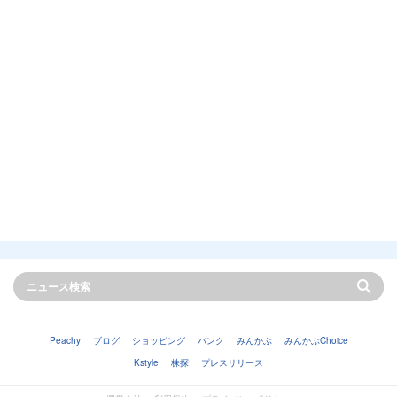
Peachy
ブログ
ショッピング
バンク
みんかぶ
みんかぶChoice
Kstyle
株探
プレスリリース