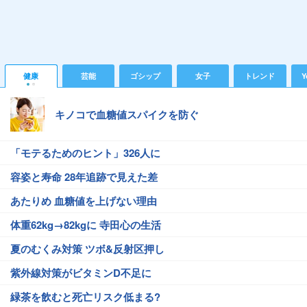
健康
芸能
ゴシップ
女子
トレンド
Y
キノコで血糖値スパイクを防ぐ
「モテるためのヒント」326人に
容姿と寿命 28年追跡で見えた差
あたりめ 血糖値を上げない理由
体重62kg→82kgに 寺田心の生活
夏のむくみ対策 ツボ&反射区押し
紫外線対策がビタミンD不足に
緑茶を飲むと死亡リスク低まる?