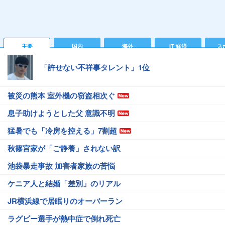
主要
国内
海外
IT 経済
ス
「許せない不祥事タレント」1位
被災の熊本 室外機の窃盗相次ぐ
息子助けようとした父 意識不明
猛暑でも「冷房を控える」7割超
秋篠宮家が「ご静養」されない訳
池袋暴走事故 加害者家族の苦悩
ケニア人と結婚「差別」のリアル
JR横浜線で居眠りのオーバーラン
ラグビー選手が熱中症で倒れ死亡