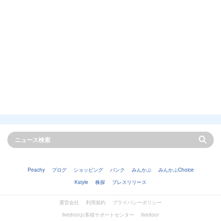
Peachy
ブログ
ショッピング
バンク
みんかぶ
みんかぶChoice
Kstyle
株探
プレスリリース
運営会社
利用規約
プライバシーポリシー
livedoorお客様サポートセンター
livedoor