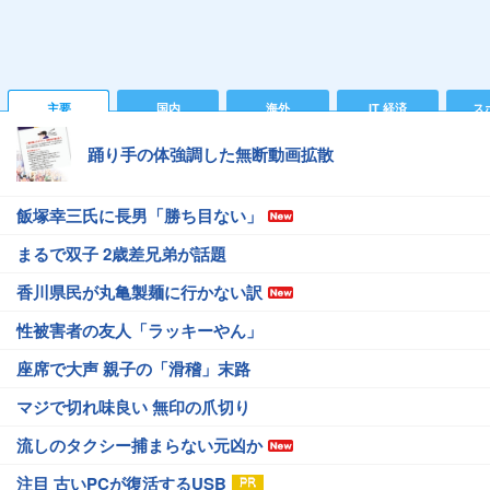
主要
国内
海外
IT 経済
ス
踊り手の体強調した無断動画拡散
飯塚幸三氏に長男「勝ち目ない」
まるで双子 2歳差兄弟が話題
香川県民が丸亀製麺に行かない訳
性被害者の友人「ラッキーやん」
座席で大声 親子の「滑稽」末路
マジで切れ味良い 無印の爪切り
流しのタクシー捕まらない元凶か
注目 古いPCが復活するUSB