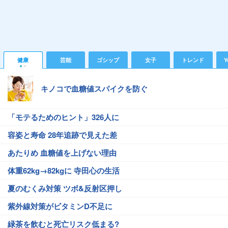
健康
芸能
ゴシップ
女子
トレンド
Y
キノコで血糖値スパイクを防ぐ
「モテるためのヒント」326人に
容姿と寿命 28年追跡で見えた差
あたりめ 血糖値を上げない理由
体重62kg→82kgに 寺田心の生活
夏のむくみ対策 ツボ&反射区押し
紫外線対策がビタミンD不足に
緑茶を飲むと死亡リスク低まる?