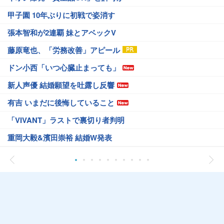
甲子園 10年ぶりに初戦で姿消す
張本智和が2連覇 妹とアベックV
藤原竜也、「労務改善」アピール
ドン小西「いつ心臓止まっても」
新人声優 結婚願望を吐露し反響
有吉 いまだに後悔していること
「VIVANT」ラストで裏切り者判明
重岡大毅&濱田崇裕 結婚W発表