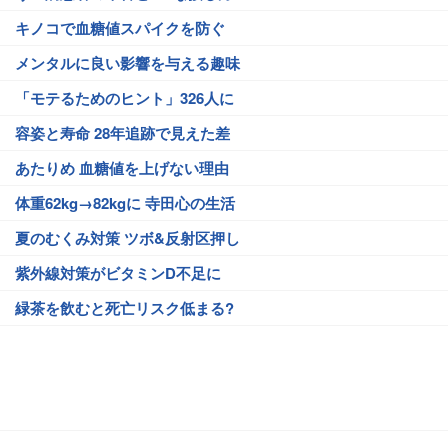
キノコで血糖値スパイクを防ぐ
メンタルに良い影響を与える趣味
「モテるためのヒント」326人に
容姿と寿命 28年追跡で見えた差
あたりめ 血糖値を上げない理由
体重62kg→82kgに 寺田心の生活
夏のむくみ対策 ツボ&反射区押し
紫外線対策がビタミンD不足に
緑茶を飲むと死亡リスク低まる?