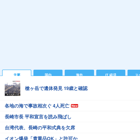
主要
国内
海外
IT 経済
ス
槍ヶ岳で遺体発見 19歳と確認
各地の海で事故相次ぐ 4人死亡
長崎市長 平和宣言を読み飛ばし
台湾代表、長崎の平和式典を欠席
イオン爆発「貴重品OK」と許可か