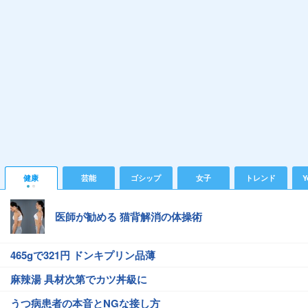
健康
芸能
ゴシップ
女子
トレンド
Y
医師が勧める 猫背解消の体操術
465gで321円 ドンキプリン品薄
麻辣湯 具材次第でカツ丼級に
うつ病患者の本音とNGな接し方