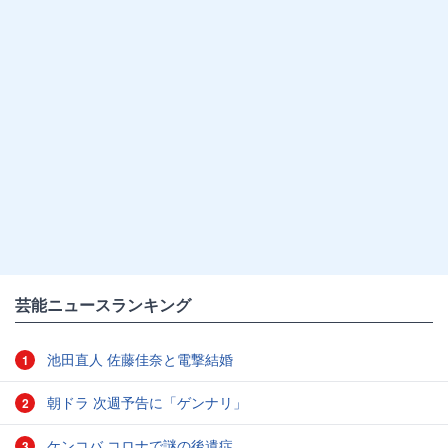
芸能ニュースランキング
池田直人 佐藤佳奈と電撃結婚
1
朝ドラ 次週予告に「ゲンナリ」
2
ケンコバ コロナで謎の後遺症
3