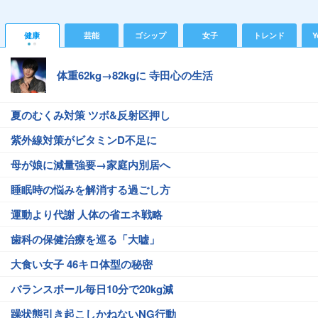
健康
芸能
ゴシップ
女子
トレンド
Y
体重62kg→82kgに 寺田心の生活
夏のむくみ対策 ツボ&反射区押し
紫外線対策がビタミンD不足に
母が娘に減量強要→家庭内別居へ
睡眠時の悩みを解消する過ごし方
運動より代謝 人体の省エネ戦略
歯科の保健治療を巡る「大嘘」
大食い女子 46キロ体型の秘密
バランスボール毎日10分で20kg減
躁状態引き起こしかねないNG行動