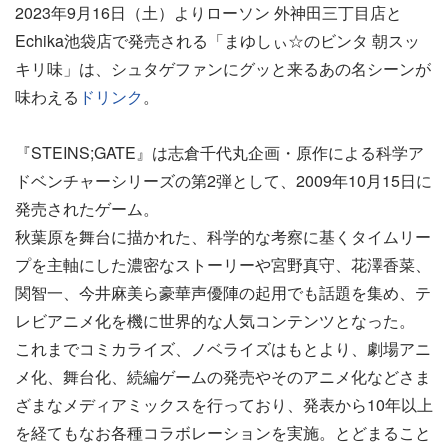
2023年9月16日（土）よりローソン 外神田三丁目店と
Echika池袋店で発売される「まゆしぃ☆のビンタ 朝スッ
キリ味」は、シュタゲファンにグッと来るあの名シーンが
味わえる
ドリンク
。
『STEINS;GATE』は志倉千代丸企画・原作による科学ア
ドベンチャーシリーズの第2弾として、2009年10月15日に
発売されたゲーム。
秋葉原を舞台に描かれた、科学的な考察に基くタイムリー
プを主軸にした濃密なストーリーや宮野真守、花澤香菜、
関智一、今井麻美ら豪華声優陣の起用でも話題を集め、テ
レビアニメ化を機に世界的な人気コンテンツとなった。
これまでコミカライズ、ノベライズはもとより、劇場アニ
メ化、舞台化、続編ゲームの発売やそのアニメ化などさま
ざまなメディアミックスを行っており、発表から10年以上
を経てもなお各種コラボレーションを実施。とどまること