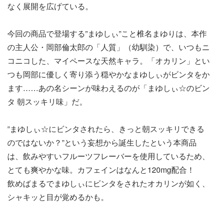
なく展開を広げている。
今回の商品で登場する”まゆしぃ”こと椎名まゆりは、本作
の主人公・岡部倫太郎の「人質」（幼馴染）で、いつもニ
コニコした、マイペースな天然キャラ。「オカリン」とい
つも岡部に優しく寄り添う穏やかなまゆしぃがビンタをか
ます……あの名シーンが味わえるのが「まゆしぃ☆のビン
タ 朝スッキリ味」だ。
”まゆしぃ☆にビンタされたら、きっと朝スッキリできる
のではないか？”という妄想から誕生したという本商品
は、飲みやすいフルーツフレーバーを使用しているため、
とても爽やかな味。カフェインはなんと120mg配合！
飲めばまるでまゆしぃにビンタをされたオカリンが如く、
シャキッと目が覚めるかも。