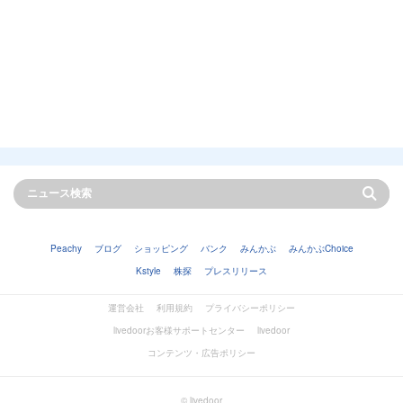
Peachy
ブログ
ショッピング
バンク
みんかぶ
みんかぶChoice
Kstyle
株探
プレスリリース
運営会社
利用規約
プライバシーポリシー
livedoorお客様サポートセンター
livedoor
コンテンツ・広告ポリシー
© livedoor