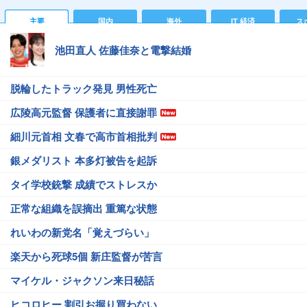
主要
国内
海外
IT 経済
ス
池田直人 佐藤佳奈と電撃結婚
脱輪したトラック発見 男性死亡
広陵高元監督 保護者に直接謝罪
細川元首相 文春で高市首相批判
銀メダリスト 本多灯被告を起訴
タイ学校銃撃 成績でストレスか
正常な組織を誤摘出 重篤な状態
れいわの新党名「覚えづらい」
楽天から死球5個 新庄監督が苦言
マイケル・ジャクソン来日秘話
ヒコロヒー 割引お握り買わない