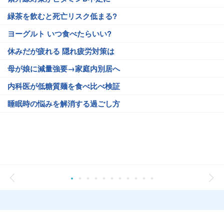
緑茶を飲むと死亡リスク低まる?
ヨーグルト いつ食べたらいい?
休みだが疲れる 隠れ疲労対策は
母が娘に減量強要→家庭内別居へ
内科医が低糖質麺を食べ比べ検証
睡眠時の悩みを解消する過ごし方