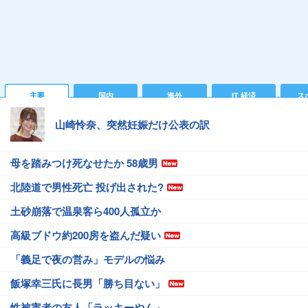
主要
国内
海外
IT 経済
ス
山崎怜奈、突然妊娠だけ公表の訳
母を踏みつけ死なせたか 58歳男
北陸道で男性死亡 投げ出された?
土砂崩落で温泉客ら400人孤立か
高級ブドウ約200房を盗んだ疑い
「義足で夜の営み」モデルの悩み
飯塚幸三氏に長男「勝ち目ない」
性被害者の友人「ラッキーやん」