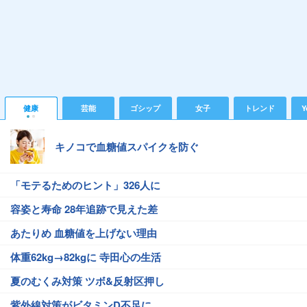
健康
芸能
ゴシップ
女子
トレンド
Y
キノコで血糖値スパイクを防ぐ
「モテるためのヒント」326人に
容姿と寿命 28年追跡で見えた差
あたりめ 血糖値を上げない理由
体重62kg→82kgに 寺田心の生活
夏のむくみ対策 ツボ&反射区押し
紫外線対策がビタミンD不足に