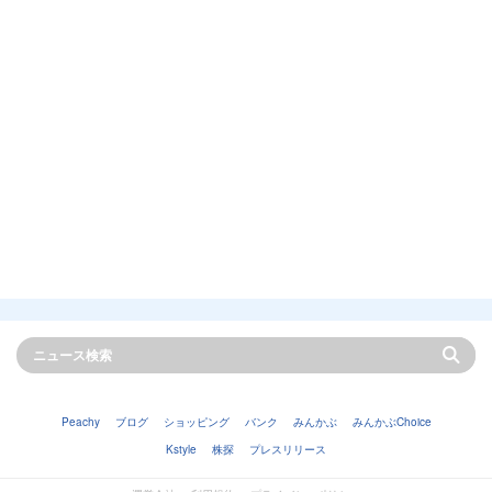
Peachy
ブログ
ショッピング
バンク
みんかぶ
みんかぶChoice
Kstyle
株探
プレスリリース