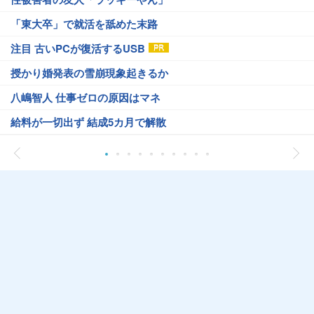
「東大卒」で就活を舐めた末路
注目 古いPCが復活するUSB
授かり婚発表の雪崩現象起きるか
八嶋智人 仕事ゼロの原因はマネ
給料が一切出ず 結成5カ月で解散