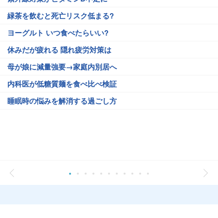
緑茶を飲むと死亡リスク低まる?
ヨーグルト いつ食べたらいい?
休みだが疲れる 隠れ疲労対策は
母が娘に減量強要→家庭内別居へ
内科医が低糖質麺を食べ比べ検証
睡眠時の悩みを解消する過ごし方