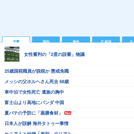
主要
国内
海外
IT 経済
ス
女性審判の「2度の誤審」物議
25歳国税職員が脱税か 懲戒免職
メッシの父ホルヘさん死去 68歳
車中泊で女性死亡 遺族の胸中
富士山より高地にパンダ 中国
夏バテの予防に「薬膳食材」
日本人が誤解 海外タトゥー事情
ケニア人と結婚「差別」のリアル