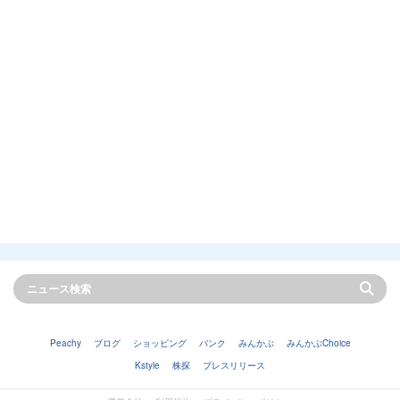
Peachy
ブログ
ショッピング
バンク
みんかぶ
みんかぶChoice
Kstyle
株探
プレスリリース