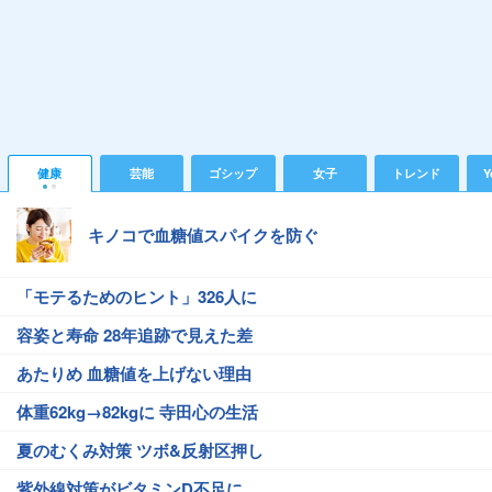
健康
芸能
ゴシップ
女子
トレンド
Y
キノコで血糖値スパイクを防ぐ
「モテるためのヒント」326人に
容姿と寿命 28年追跡で見えた差
あたりめ 血糖値を上げない理由
体重62kg→82kgに 寺田心の生活
夏のむくみ対策 ツボ&反射区押し
紫外線対策がビタミンD不足に