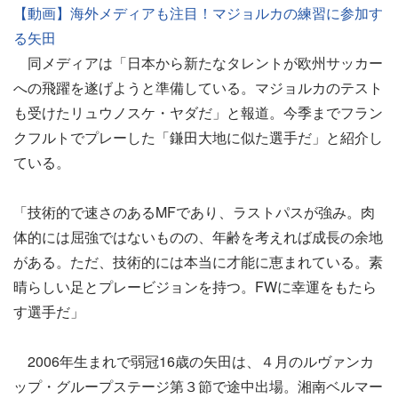
【動画】海外メディアも注目！マジョルカの練習に参加す
る矢田
同メディアは「日本から新たなタレントが欧州サッカー
への飛躍を遂げようと準備している。マジョルカのテスト
も受けたリュウノスケ・ヤダだ」と報道。今季までフラン
クフルトでプレーした「鎌田大地に似た選手だ」と紹介し
ている。
「技術的で速さのあるMFであり、ラストパスが強み。肉
体的には屈強ではないものの、年齢を考えれば成長の余地
がある。ただ、技術的には本当に才能に恵まれている。素
晴らしい足とプレービジョンを持つ。FWに幸運をもたら
す選手だ」
2006年生まれで弱冠16歳の矢田は、４月のルヴァンカ
ップ・グループステージ第３節で途中出場。湘南ベルマー