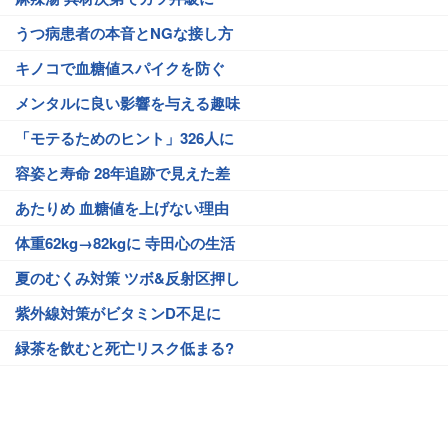
うつ病患者の本音とNGな接し方
キノコで血糖値スパイクを防ぐ
メンタルに良い影響を与える趣味
「モテるためのヒント」326人に
容姿と寿命 28年追跡で見えた差
あたりめ 血糖値を上げない理由
体重62kg→82kgに 寺田心の生活
夏のむくみ対策 ツボ&反射区押し
紫外線対策がビタミンD不足に
緑茶を飲むと死亡リスク低まる?