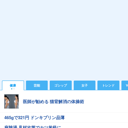
健康
芸能
ゴシップ
女子
トレンド
Y
医師が勧める 猫背解消の体操術
465gで321円 ドンキプリン品薄
麻辣湯 具材次第でカツ丼級に