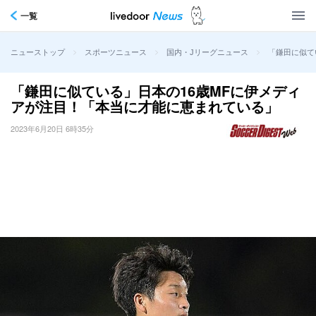
一覧
>
>
>
「鎌田に似て
ニューストップ
スポーツニュース
国内・Jリーグニュース
「鎌田に似ている」日本の16歳MFに伊メディ
アが注目！「本当に才能に恵まれている」
2023年6月20日 6時35分