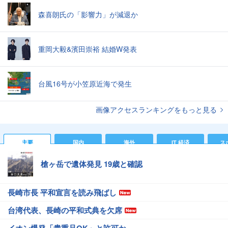
森喜朗氏の「影響力」が減退か
重岡大毅&濱田崇裕 結婚W発表
台風16号が小笠原近海で発生
画像アクセスランキングをもっと見る
主要
国内
海外
IT 経済
ス
槍ヶ岳で遺体発見 19歳と確認
長崎市長 平和宣言を読み飛ばし
台湾代表、長崎の平和式典を欠席
イオン爆発「貴重品OK」と許可か