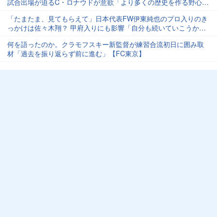
試合出場が迫るC・ロナウドが意欲「より多くの歴史を作る野心が
ある」
「たまたま、見てもらえて」日本代表FW伊東純也のプロ入りのき
っかけは佐々木翔？ 甲府入りにも影響「自分も続いていこうかな
という感じで」
何を語ったのか。クラモフスキー新監督が練習合流初日に囲み取
材「過去を振り返らず前に進む」【FC東京】