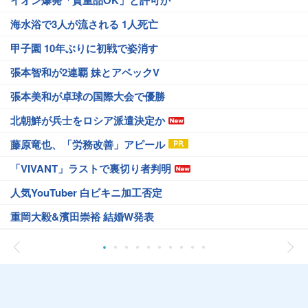
海水浴で3人が流される 1人死亡
甲子園 10年ぶりに初戦で姿消す
張本智和が2連覇 妹とアベックV
張本美和が卓球の国際大会で優勝
北朝鮮が兵士をロシア派遣決定か
藤原竜也、「労務改善」アピール
「VIVANT」ラストで裏切り者判明
人気YouTuber 白ビキニ加工否定
重岡大毅&濱田崇裕 結婚W発表