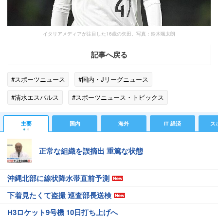
イタリアメディアが注目した16歳の矢田。写真：鈴木颯太朗
記事へ戻る
#スポーツニュース
#国内・Jリーグニュース
#清水エスパルス
#スポーツニュース・トピックス
主要
国内
海外
IT 経済
ス
正常な組織を誤摘出 重篤な状態
沖縄北部に線状降水帯直前予測
下着見たくて盗撮 巡査部長送検
H3ロケット9号機 10日打ち上げへ