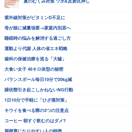
夏のむくみ対策 ツボ&反射区押し
紫外線対策がビタミンD不足に
母が娘に減量強要→家庭内別居へ
睡眠時の悩みを解消する過ごし方
運動より代謝 人体の省エネ戦略
歯科の保健治療を巡る「大嘘」
大食い女子 46キロ体型の秘密
バランスボール毎日10分で20kg減
躁状態引き起こしかねないNG行動
1日10分で手軽に「ひざ痛対策」
キウイを食べる際の3つの注意点
コーヒー 朝すぐ飲むのはダメ?
脳梗塞になりやすい人の特徴