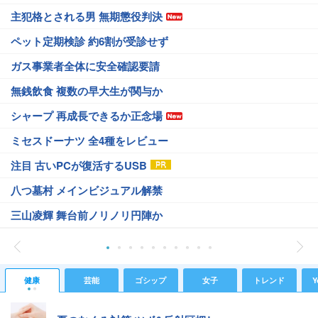
主犯格とされる男 無期懲役判決
ペット定期検診 約6割が受診せず
ガス事業者全体に安全確認要請
無銭飲食 複数の早大生が関与か
シャープ 再成長できるか正念場
ミセスドーナツ 全4種をレビュー
注目 古いPCが復活するUSB
八つ墓村 メインビジュアル解禁
三山凌輝 舞台前ノリノリ円陣か
健康
芸能
ゴシップ
女子
トレンド
Y