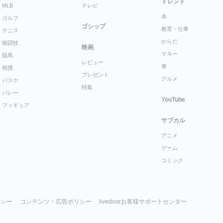
トレンド
MLB
テレビ
本
ゴルフ
ゴシップ
教育・仕事
テニス
からだ
格闘技
映画
マネー
競馬
レビュー
車
相撲
プレゼント
グルメ
バスケ
特集
バレー
YouTube
フィギュア
サブカル
アニメ
ゲーム
コミック
リシー
コンテンツ・広告ポリシー
livedoorお客様サポートセンター