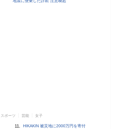
地震に便乗した詐欺 注意喚起
スポーツ
芸能
女子
11.
HIKAKIN 被災地に2000万円を寄付