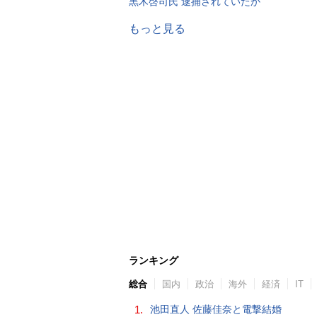
黒木啓司氏 逮捕されていたか
もっと見る
ランキング
総合
国内
政治
海外
経済
IT
1.
池田直人 佐藤佳奈と電撃結婚