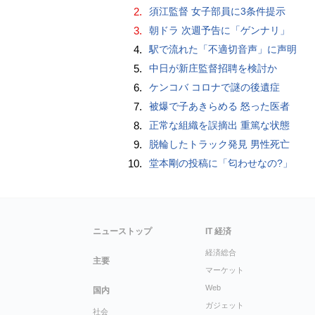
2.
須江監督 女子部員に3条件提示
3.
朝ドラ 次週予告に「ゲンナリ」
4.
駅で流れた「不適切音声」に声明
5.
中日が新庄監督招聘を検討か
6.
ケンコバ コロナで謎の後遺症
7.
被爆で子あきらめる 怒った医者
8.
正常な組織を誤摘出 重篤な状態
9.
脱輪したトラック発見 男性死亡
10.
堂本剛の投稿に「匂わせなの?」
ニューストップ
IT 経済
経済総合
主要
マーケット
Web
国内
ガジェット
社会