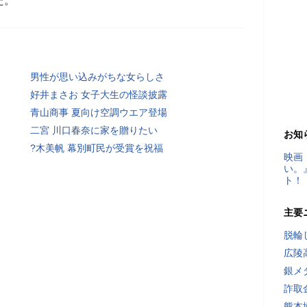
た。
男性が思い込みがちな女らしさ
好井まさお 女子大生の怪談披露
青山商事 夏向け空調ウエア登場
二宮 川口春奈に家を贈りたい
お知
?木美帆 幕別町民が受賞を祝福
映画
い。
ト！
主要
脱輪
広陵
銀メ
詐取
熊本