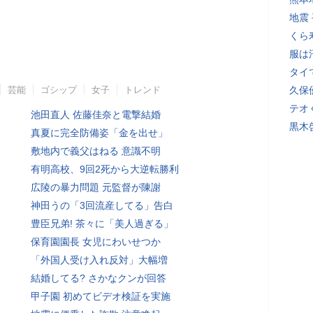
地震
くら
服は
タイ
芸能
ゴシップ
女子
トレンド
久保
テオ
池田直人 佐藤佳奈と電撃結婚
黒木
真夏に完全防備姿「金を出せ」
敷地内で義父はねる 意識不明
有明高校、9回2死から大逆転勝利
広陵の暴力問題 元監督が陳謝
神田うの「3回流産してる」告白
豊臣兄弟! 茶々に「美人過ぎる」
保育園園長 女児にわいせつか
「外国人受け入れ反対」大幅増
結婚してる? さかなクンが回答
甲子園 初めてビデオ検証を実施