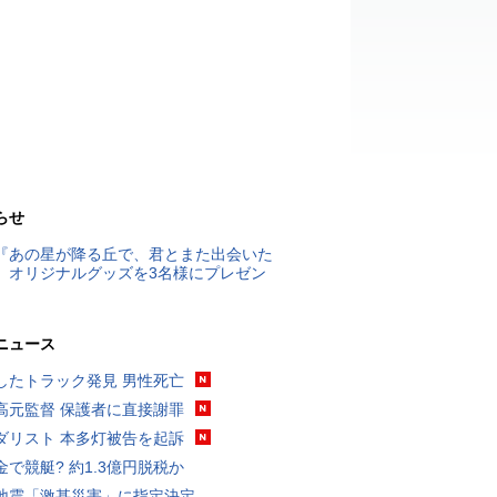
らせ
『あの星が降る丘で、君とまた出会いた
』オリジナルグッズを3名様にプレゼン
ニュース
したトラック発見 男性死亡
高元監督 保護者に直接謝罪
ダリスト 本多灯被告を起訴
金で競艇? 約1.3億円脱税か
地震「激甚災害」に指定決定