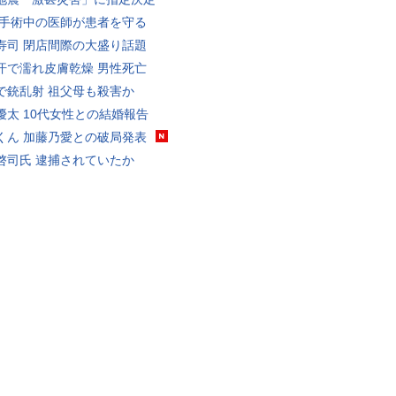
 手術中の医師が患者を守る
寿司 閉店間際の大盛り話題
汗で濡れ皮膚乾燥 男性死亡
で銃乱射 祖父母も殺害か
優太 10代女性との結婚報告
くん 加藤乃愛との破局発表
啓司氏 逮捕されていたか