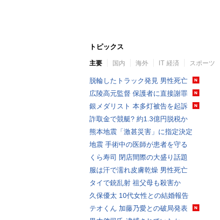
トピックス
主要
国内
海外
IT 経済
スポーツ
脱輪したトラック発見 男性死亡
広陵高元監督 保護者に直接謝罪
銀メダリスト 本多灯被告を起訴
詐取金で競艇? 約1.3億円脱税か
熊本地震「激甚災害」に指定決定
地震 手術中の医師が患者を守る
くら寿司 閉店間際の大盛り話題
服は汗で濡れ皮膚乾燥 男性死亡
タイで銃乱射 祖父母も殺害か
久保優太 10代女性との結婚報告
テオくん 加藤乃愛との破局発表