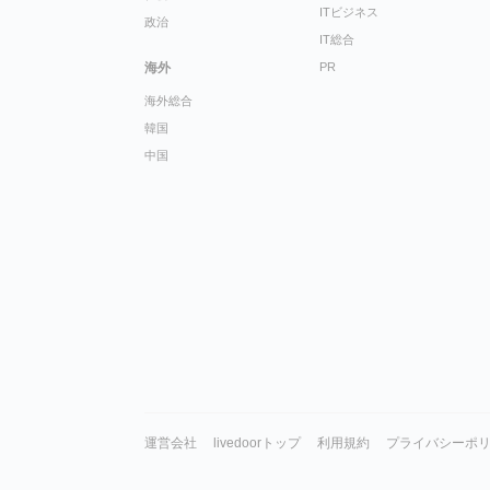
ITビジネス
政治
IT総合
海外
PR
海外総合
韓国
中国
運営会社
livedoorトップ
利用規約
プライバシーポ