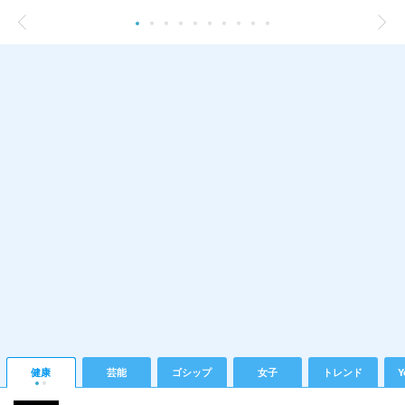
健康
芸能
ゴシップ
女子
トレンド
Y