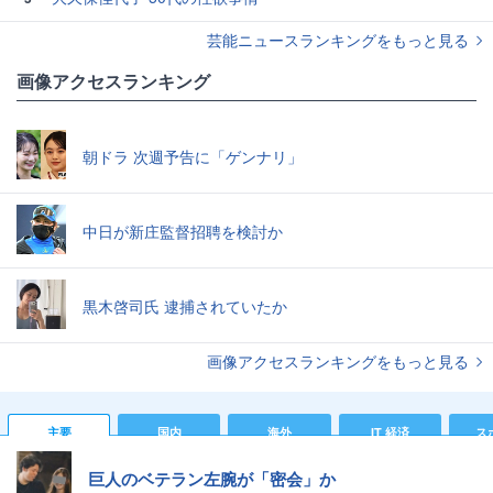
芸能ニュースランキングをもっと見る
画像アクセスランキング
朝ドラ 次週予告に「ゲンナリ」
中日が新庄監督招聘を検討か
黒木啓司氏 逮捕されていたか
画像アクセスランキングをもっと見る
主要
国内
海外
IT 経済
ス
巨人のベテラン左腕が「密会」か