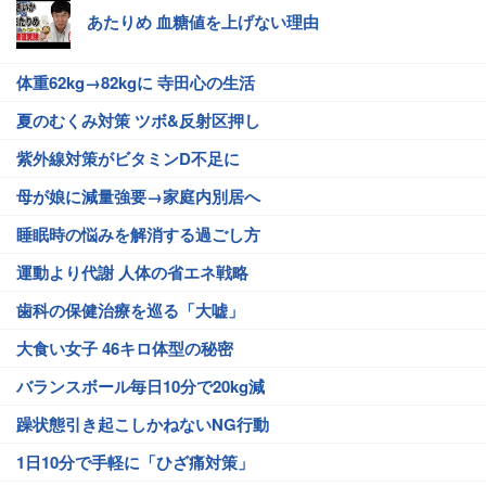
あたりめ 血糖値を上げない理由
体重62kg→82kgに 寺田心の生活
夏のむくみ対策 ツボ&反射区押し
紫外線対策がビタミンD不足に
母が娘に減量強要→家庭内別居へ
睡眠時の悩みを解消する過ごし方
運動より代謝 人体の省エネ戦略
歯科の保健治療を巡る「大嘘」
大食い女子 46キロ体型の秘密
バランスボール毎日10分で20kg減
躁状態引き起こしかねないNG行動
1日10分で手軽に「ひざ痛対策」