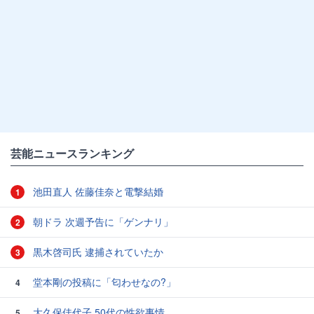
芸能ニュースランキング
池田直人 佐藤佳奈と電撃結婚
1
朝ドラ 次週予告に「ゲンナリ」
2
黒木啓司氏 逮捕されていたか
3
堂本剛の投稿に「匂わせなの?」
4
大久保佳代子 50代の性欲事情
5