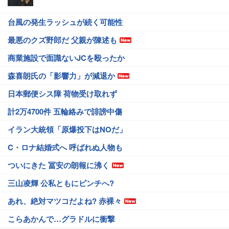
台風の発生ラッシュが続く可能性
最悪のクズ野郎だ 父親が陳述も
商業施設で面識ないJCを殴ったか
森喜朗氏の「影響力」が減退か
日本郵便シス障 荷物受け取れず
計2万4700件 五輪絡みで誹謗中傷
イラン大統領「原爆投下はNOだ」
C・ロナ結婚式へ 呼ばれぬ人物も
ついにきた 冨安の朗報に沸く
三山凌輝 公私ともにピンチへ?
あれ、絶対マツコだよね? 赤裸々
こらあかんで…グラドルに衝撃