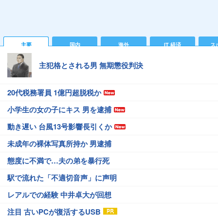
主要
国内
海外
IT 経済
ス
主犯格とされる男 無期懲役判決
20代税務署員 1億円超脱税か
小学生の女の子にキス 男を逮捕
動き遅い 台風13号影響長引くか
未成年の裸体写真所持か 男逮捕
態度に不満で…夫の弟を暴行死
駅で流れた「不適切音声」に声明
レアルでの経験 中井卓大が回想
注目 古いPCが復活するUSB