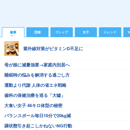
健康
芸能
ゴシップ
女子
トレンド
Y
紫外線対策がビタミンD不足に
母が娘に減量強要→家庭内別居へ
睡眠時の悩みを解消する過ごし方
運動より代謝 人体の省エネ戦略
歯科の保健治療を巡る「大嘘」
大食い女子 46キロ体型の秘密
バランスボール毎日10分で20kg減
躁状態引き起こしかねないNG行動