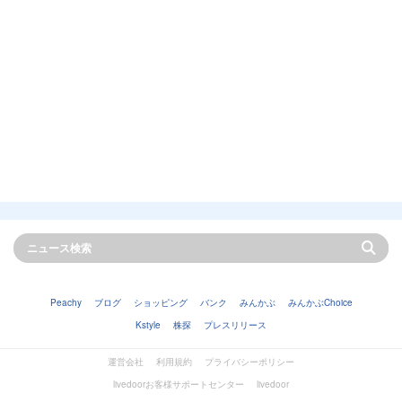
Peachy
ブログ
ショッピング
バンク
みんかぶ
みんかぶChoice
Kstyle
株探
プレスリリース
運営会社
利用規約
プライバシーポリシー
livedoorお客様サポートセンター
livedoor