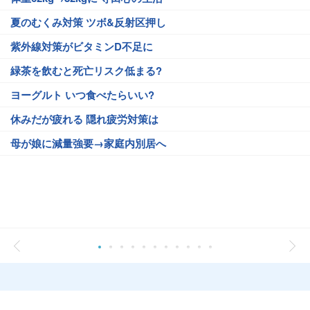
夏のむくみ対策 ツボ&反射区押し
紫外線対策がビタミンD不足に
緑茶を飲むと死亡リスク低まる?
ヨーグルト いつ食べたらいい?
休みだが疲れる 隠れ疲労対策は
母が娘に減量強要→家庭内別居へ