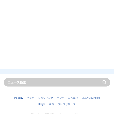
Peachy
ブログ
ショッピング
バンク
みんかぶ
みんかぶChoice
Kstyle
株探
プレスリリース