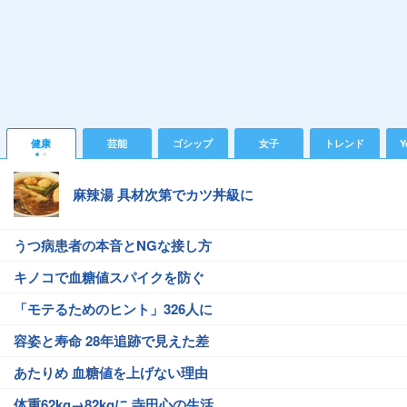
健康
芸能
ゴシップ
女子
トレンド
Y
麻辣湯 具材次第でカツ丼級に
うつ病患者の本音とNGな接し方
キノコで血糖値スパイクを防ぐ
「モテるためのヒント」326人に
容姿と寿命 28年追跡で見えた差
あたりめ 血糖値を上げない理由
体重62kg→82kgに 寺田心の生活