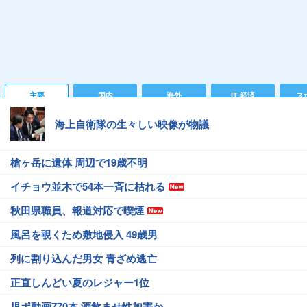
主要
国内
海外
IT 経済
ス
海上自衛隊の生々しい映像が物議
槍ヶ岳に遺体 周辺で19歳不明
イチョウ並木で54本一斉に枯れる
秋田県職員、報道対応で喫煙
風呂を覗くため敷地侵入 49歳男
列に割り込んだ男女 青ざめ逃亡
正直しんどい夏のレジャー1位
児ポ動画770本 酒飲ませ性加害か