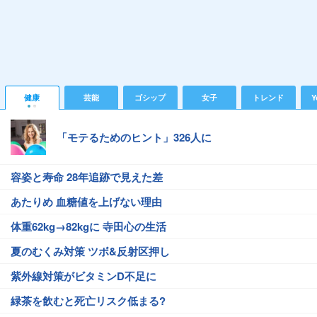
健康
芸能
ゴシップ
女子
トレンド
Y
「モテるためのヒント」326人に
容姿と寿命 28年追跡で見えた差
あたりめ 血糖値を上げない理由
体重62kg→82kgに 寺田心の生活
夏のむくみ対策 ツボ&反射区押し
紫外線対策がビタミンD不足に
緑茶を飲むと死亡リスク低まる?