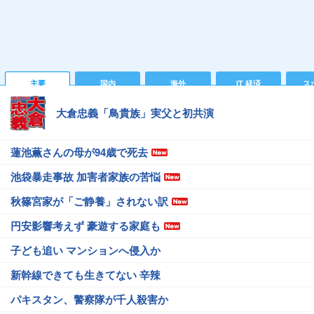
主要
国内
海外
IT 経済
ス
大倉忠義「鳥貴族」実父と初共演
蓮池薫さんの母が94歳で死去
池袋暴走事故 加害者家族の苦悩
秋篠宮家が「ご静養」されない訳
円安影響考えず 豪遊する家庭も
子ども追い マンションへ侵入か
新幹線できても生きてない 辛辣
パキスタン、警察隊が千人殺害か