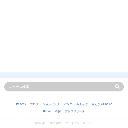
Peachy
ブログ
ショッピング
バンク
みんかぶ
みんかぶChoice
Kstyle
株探
プレスリリース
運営会社
利用規約
プライバシーポリシー