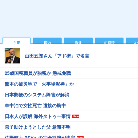
主要
国内
海外
IT 経済
ス
山田五郎さん「アド街」で名言
25歳国税職員が脱税か 懲戒免職
熊本の被災地で「火事場泥棒」か
日本郵便のシステム障害が解消
車中泊で女性死亡 遺族の胸中
日本人が誤解 海外タトゥー事情
息子助けようとした父 意識不明
佐野航大 PSVへの完全移籍が決定