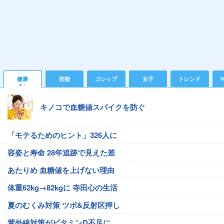
健康
芸能
ゴシップ
女子
トレンド
Y
キノコで血糖値スパイクを防ぐ
「モテるためのヒント」326人に
容姿と寿命 28年追跡で見えた差
あたりめ 血糖値を上げない理由
体重62kg→82kgに 寺田心の生活
夏のむくみ対策 ツボ&反射区押し
紫外線対策がビタミンD不足に