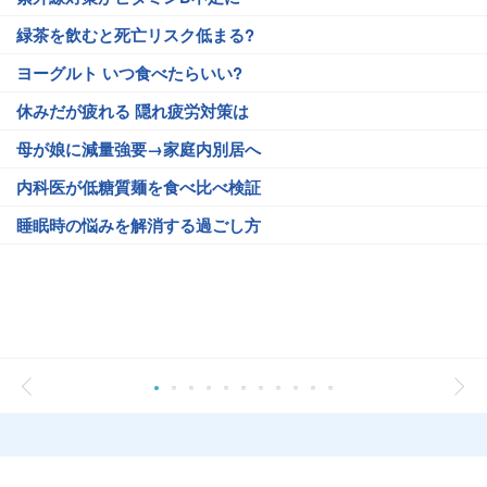
緑茶を飲むと死亡リスク低まる?
ヨーグルト いつ食べたらいい?
休みだが疲れる 隠れ疲労対策は
母が娘に減量強要→家庭内別居へ
内科医が低糖質麺を食べ比べ検証
睡眠時の悩みを解消する過ごし方