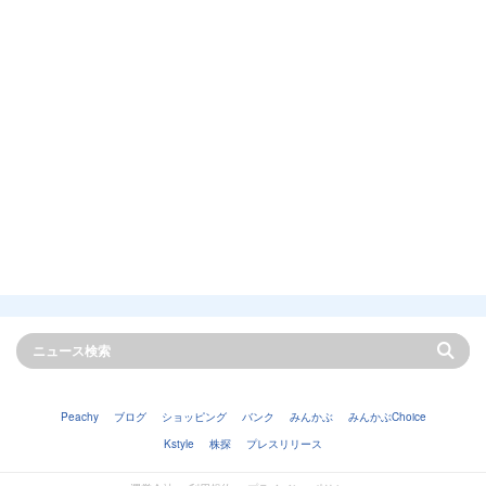
Peachy
ブログ
ショッピング
バンク
みんかぶ
みんかぶChoice
Kstyle
株探
プレスリリース