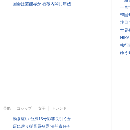
国会は芸能界か 石破内閣に痛烈
一言
韓国
注目
世界初
HIK
執行
ゆう
芸能
ゴシップ
女子
トレンド
動き遅い 台風13号影響長引くか
店に戻り従業員被災 法的責任も