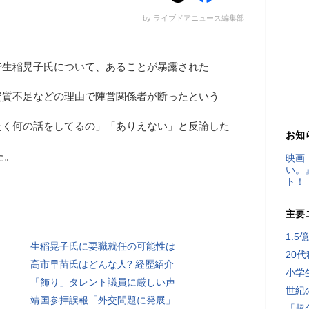
by ライブドアニュース編集部
で生稲晃子氏について、あることが暴露された
資質不足などの理由で陣営関係者が断ったという
たく何の話をしてるの」「ありえない」と反論した
お知
た。
映画
い。
ト！
主要
1.
生稲晃子氏に要職就任の可能性は
20
高市早苗氏はどんな人? 経歴紹介
小学
「飾り」タレント議員に厳しい声
世紀
靖国参拝誤報「外交問題に発展」
「超