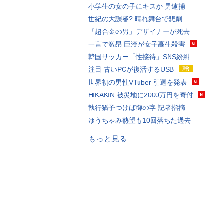
小学生の女の子にキスか 男逮捕
世紀の大誤審? 晴れ舞台で悲劇
「超合金の男」デザイナーが死去
一言で激昂 巨漢が女子高生殺害
韓国サッカー「性接待」SNS紛糾
注目 古いPCが復活するUSB
世界初の男性VTuber 引退を発表
HIKAKIN 被災地に2000万円を寄付
執行猶予つけば御の字 記者指摘
ゆうちゃみ熱望も10回落ちた過去
もっと見る