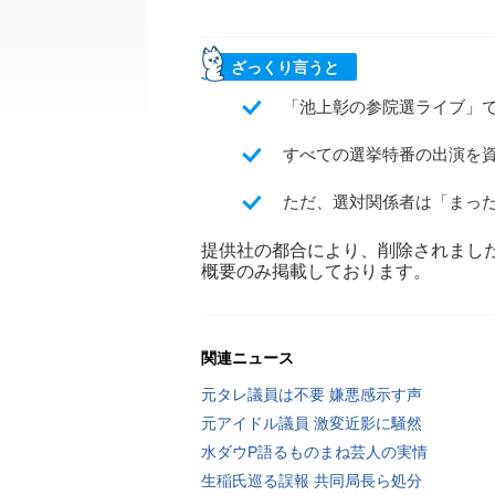
ざっくり言うと
「池上彰の参院選ライブ」
すべての選挙特番の出演を
ただ、選対関係者は「まっ
提供社の都合により、削除されまし
概要のみ掲載しております。
関連ニュース
元タレ議員は不要 嫌悪感示す声
元アイドル議員 激変近影に騒然
水ダウP語るものまね芸人の実情
生稲氏巡る誤報 共同局長ら処分