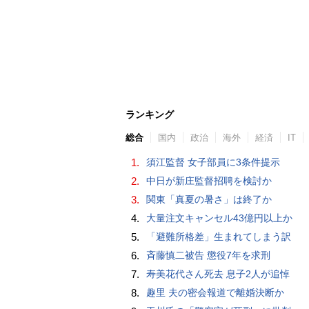
ランキング
総合
国内
政治
海外
経済
IT
1.
須江監督 女子部員に3条件提示
2.
中日が新庄監督招聘を検討か
3.
関東「真夏の暑さ」は終了か
4.
大量注文キャンセル43億円以上か
5.
「避難所格差」生まれてしまう訳
6.
斉藤慎二被告 懲役7年を求刑
7.
寿美花代さん死去 息子2人が追悼
8.
趣里 夫の密会報道で離婚決断か