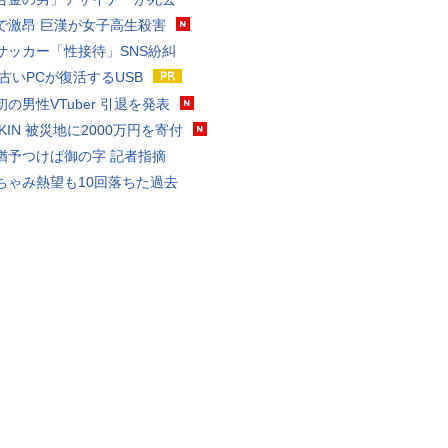
で激昂 巨漢が女子高生殺害
サッカー「性接待」SNS紛糾
 古いPCが復活するUSB
の男性VTuber 引退を発表
AKIN 被災地に2000万円を寄付
猶予つけば御の字 記者指摘
ちゃみ熱望も10回落ちた過去