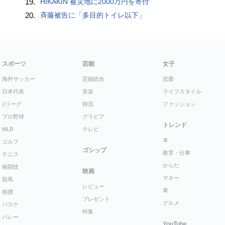
19.
HIKAKIN 被災地に2000万円を寄付
20.
斉藤被告に「多目的トイレ以下」
スポーツ
芸能
女子
海外サッカー
芸能総合
恋愛
日本代表
音楽
ライフスタイル
Jリーグ
韓流
ファッション
プロ野球
グラビア
トレンド
MLB
テレビ
本
ゴルフ
ゴシップ
教育・仕事
テニス
からだ
格闘技
映画
マネー
競馬
レビュー
車
相撲
プレゼント
グルメ
バスケ
特集
バレー
YouTube