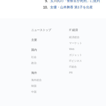
9.
玉川氏の「警察官が死刑」に批判
10.
女優・山本舞香 第1子を出産
ニューストップ
IT 経済
経済総合
主要
マーケット
Web
国内
ガジェット
社会
ITビジネス
政治
IT総合
海外
PR
海外総合
韓国
中国