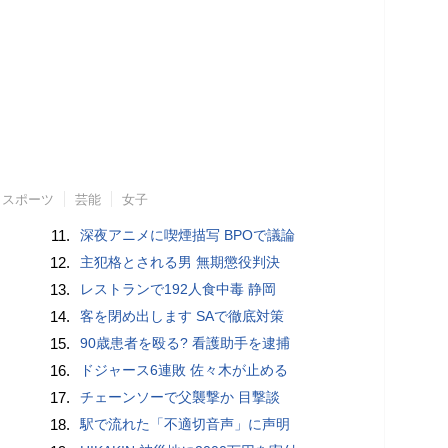
スポーツ
芸能
女子
11.
深夜アニメに喫煙描写 BPOで議論
12.
主犯格とされる男 無期懲役判決
13.
レストランで192人食中毒 静岡
14.
客を閉め出します SAで徹底対策
15.
90歳患者を殴る? 看護助手を逮捕
16.
ドジャース6連敗 佐々木が止める
17.
チェーンソーで父襲撃か 目撃談
18.
駅で流れた「不適切音声」に声明