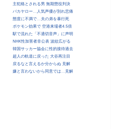
主犯格とされる男 無期懲役判決
バカヤロー…人気声優が別れ悲痛
態度に不満で…夫の弟を暴行死
ポケモン効果で 空港来場者4.5倍
駅で流れた「不適切音声」に声明
NHK性加害者非公表 波紋広がる
韓国サッカー協会に性的接待過去
超人の軌道に戻った 大谷再注目
戻るなと言えるか分からぬ 見解
嫌と言わないから同意では…見解