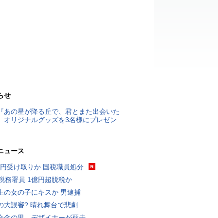
らせ
『あの星が降る丘で、君とまた出会いた
』オリジナルグッズを3名様にプレゼン
ニュース
5億円受け取りか 国税職員処分
代税務署員 1億円超脱税か
生の女の子にキスか 男逮捕
の大誤審? 晴れ舞台で悲劇
合金の男」デザイナーが死去