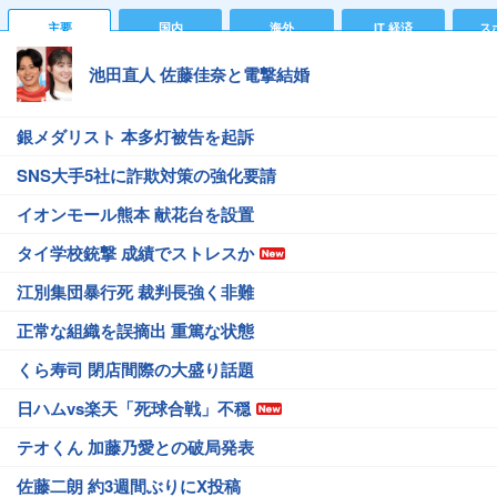
主要
国内
海外
IT 経済
ス
池田直人 佐藤佳奈と電撃結婚
銀メダリスト 本多灯被告を起訴
SNS大手5社に詐欺対策の強化要請
イオンモール熊本 献花台を設置
タイ学校銃撃 成績でストレスか
江別集団暴行死 裁判長強く非難
正常な組織を誤摘出 重篤な状態
くら寿司 閉店間際の大盛り話題
日ハムvs楽天「死球合戦」不穏
テオくん 加藤乃愛との破局発表
佐藤二朗 約3週間ぶりにX投稿