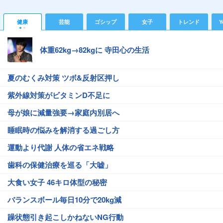
健康
芸能
ゴシップ
女子
トレンド
Y
体重62kg→82kgに 寺田心の生活
夏のむくみ対策 ツボ&反射区押し
紫外線対策がビタミンD不足に
母が娘に減量強要→家庭内別居へ
睡眠時の悩みを解消する過ごし方
運動より代謝 人体の省エネ戦略
歯科の保健治療を巡る「大嘘」
大食い女子 46キロ体型の秘密
バランスボール毎日10分で20kg減
躁状態引き起こしかねないNG行動