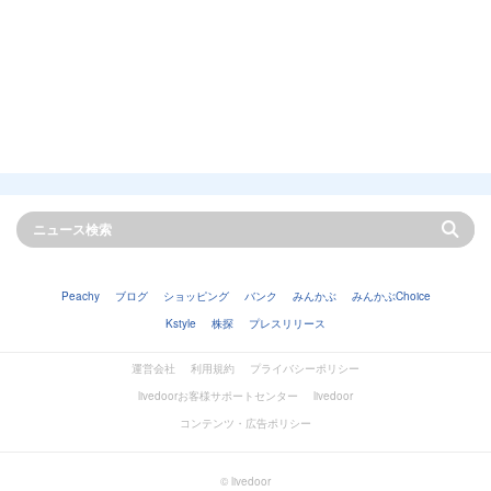
Peachy
ブログ
ショッピング
バンク
みんかぶ
みんかぶChoice
Kstyle
株探
プレスリリース
運営会社
利用規約
プライバシーポリシー
livedoorお客様サポートセンター
livedoor
コンテンツ・広告ポリシー
© livedoor