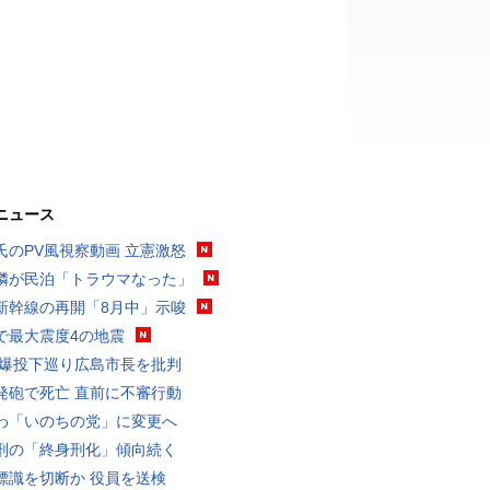
ニュース
氏のPV風視察動画 立憲激怒
隣が民泊「トラウマなった」
新幹線の再開「8月中」示唆
で最大震度4の地震
原爆投下巡り広島市長を批判
発砲で死亡 直前に不審行動
わ「いのちの党」に変更へ
刑の「終身刑化」傾向続く
標識を切断か 役員を送検