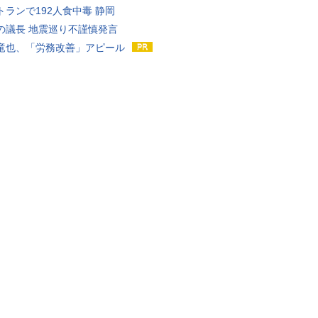
トランで192人食中毒 静岡
の議長 地震巡り不謹慎発言
竜也、「労務改善」アピール