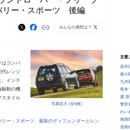
カバリー・スポーツ 後編
みんなの感想は？
主要
ーはコンパ
高市
初代レンジ
家の
た。インテ
九州
輪駆動の機
熊本
露 
フスタイル
写真拡大 (全6枚)
警官
れい
無期
バリー・スポーツ 最新のディフェンダーとレン
道路