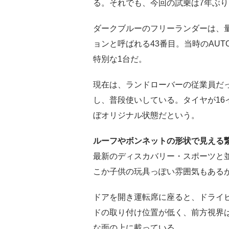
る。それでも、今回の試乗は7年ぶり
ダークブルーのフリーランダーは、
ョンと呼ばれる43番目。当時のAU
特別な1台だ。
現在は、ランドローバーの従業員だっ
し、普段使いしている。タイヤが16イ
ぼオリジナル状態だという。
ルーフやボンネットの形状で見える
最新のディスカバリー・スポーツと
こか子供の玩具っぽい雰囲気もある
ドアを開き運転席に座ると、ドライ
ドの取り付け位置が低く、前方視界
な面の上に載っている。