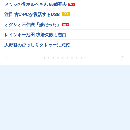
メッシの父ホルヘさん 68歳死去
注目 古いPCが復活するUSB
オグシオ不仲説「嫌だった」
レインボー池田 求婚失敗も告白
大野智のびっしりタトゥーに異変