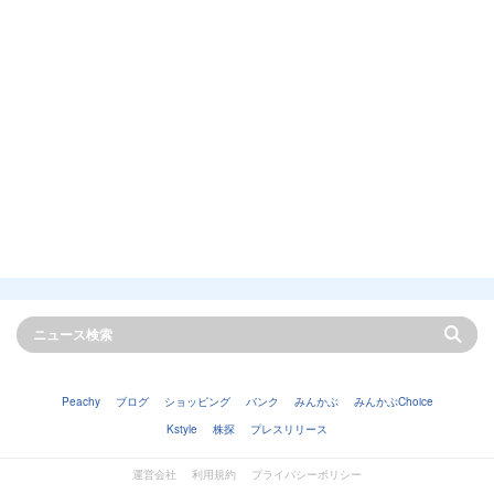
Peachy
ブログ
ショッピング
バンク
みんかぶ
みんかぶChoice
Kstyle
株探
プレスリリース
運営会社
利用規約
プライバシーポリシー