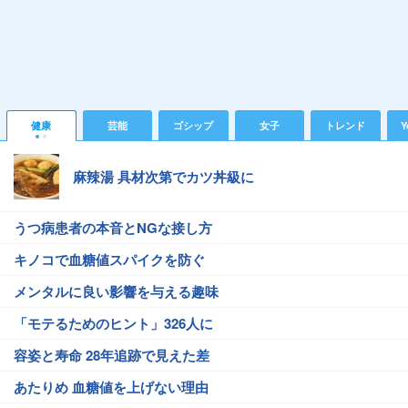
健康
芸能
ゴシップ
女子
トレンド
Y
麻辣湯 具材次第でカツ丼級に
うつ病患者の本音とNGな接し方
キノコで血糖値スパイクを防ぐ
メンタルに良い影響を与える趣味
「モテるためのヒント」326人に
容姿と寿命 28年追跡で見えた差
あたりめ 血糖値を上げない理由