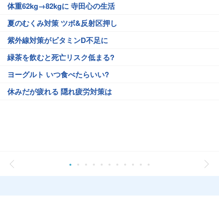
体重62kg→82kgに 寺田心の生活
夏のむくみ対策 ツボ&反射区押し
紫外線対策がビタミンD不足に
緑茶を飲むと死亡リスク低まる?
ヨーグルト いつ食べたらいい?
休みだが疲れる 隠れ疲労対策は