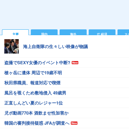
主要
国内
海外
IT 経済
ス
海上自衛隊の生々しい映像が物議
盗撮でSEXY女優のイベント中断?
槍ヶ岳に遺体 周辺で19歳不明
秋田県職員、報道対応で喫煙
風呂を覗くため敷地侵入 49歳男
正直しんどい夏のレジャー1位
児ポ動画770本 酒飲ませ性加害か
韓国の審判接待疑惑 JFAが調査へ