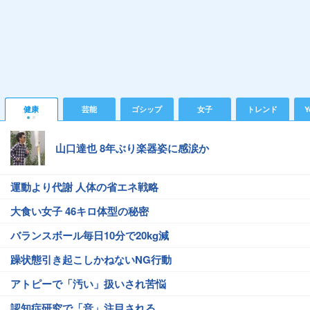
健康
芸能
ゴシップ
女子
トレンド
Y
山口達也 8年ぶり楽器姿に感涙か
運動より代謝 人体の省エネ戦略
大食い女子 46キロ体型の秘密
バランスボール毎日10分で20kg減
躁状態引き起こしかねないNG行動
アトピーで「汚い」扱いされ苦悩
認知症研究で「音」注目される