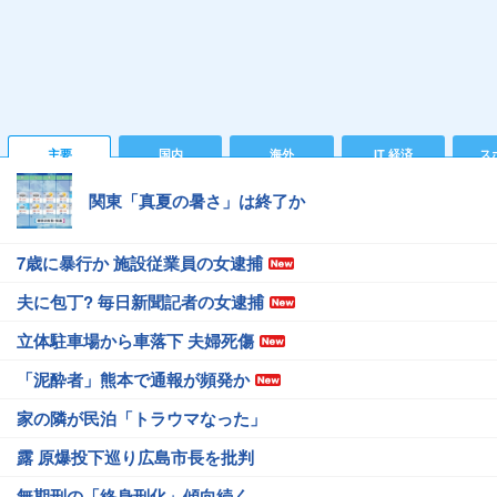
主要
国内
海外
IT 経済
ス
関東「真夏の暑さ」は終了か
7歳に暴行か 施設従業員の女逮捕
夫に包丁? 毎日新聞記者の女逮捕
立体駐車場から車落下 夫婦死傷
「泥酔者」熊本で通報が頻発か
家の隣が民泊「トラウマなった」
露 原爆投下巡り広島市長を批判
無期刑の「終身刑化」傾向続く