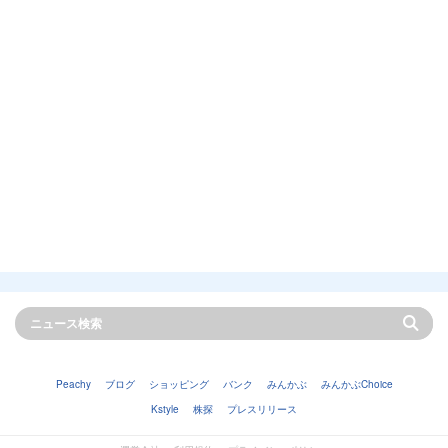
Peachy
ブログ
ショッピング
バンク
みんかぶ
みんかぶChoice
Kstyle
株探
プレスリリース