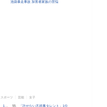
池袋暴走事故 加害者家族の苦悩
スポーツ
芸能
女子
で誘い出し
11.
「許せない不祥事タレント」1位