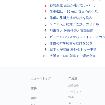
2.
容態悪化 会話が通じないパー子
3.
体重62kg→82kgに 寺田心の生活
4.
俳優の及川光博が結婚を発表
5.
ケニア人と結婚「差別」のリアル
6.
池田直人 佐藤佳奈と電撃結婚
7.
ビニールハウスからシャインマスカット約200房を盗んだ疑い ネットで販売か 無職の男（42）逮捕 
8.
俳優の戸塚純貴が結婚を発表
9.
日本人が誤解 海外タトゥー事情
10.
大阪メトロの列車で「煙が充満」
ニューストップ
IT 経済
経済総合
主要
マーケット
Web
国内
ガジェット