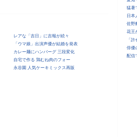
猛暑
日本
佐野
花王
レアな「吉日」に吉報が続々
「許
「ウマ娘」出演声優が結婚を発表
俳優
カレー麺にハンバーグ 三段変化
配信
自宅で作る 鶏むね肉のフォー
永谷園 人気ケーキミックス再販