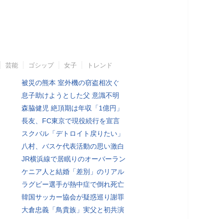
芸能
ゴシップ
女子
トレンド
被災の熊本 室外機の窃盗相次ぐ
息子助けようとした父 意識不明
森脇健児 絶頂期は年収「1億円」
長友、FC東京で現役続行を宣言
スクバル「デトロイト戻りたい」
八村、バスケ代表活動の思い激白
JR横浜線で居眠りのオーバーラン
ケニア人と結婚「差別」のリアル
ラグビー選手が熱中症で倒れ死亡
韓国サッカー協会が疑惑巡り謝罪
大倉忠義「鳥貴族」実父と初共演