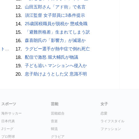
12.
山田五郎さん「アド街」で名言
13.
須江監督 女子部員に3条件提示
14.
25歳国税職員が脱税か 懲戒免職
15.
「避難所格差」生まれてしまう訳
16.
森喜朗氏の「影響力」が減退か
岡山県警
17.
ラグビー選手が熱中症で倒れ死亡
18.
配信で激怒 堀大輔氏が物議
19.
子ども追い マンションへ侵入か
20.
息子助けようとした父 意識不明
スポーツ
芸能
女子
海外サッカー
芸能総合
恋愛
日本代表
音楽
ライフスタイル
Jリーグ
韓流
ファッション
プロ野球
グラビア