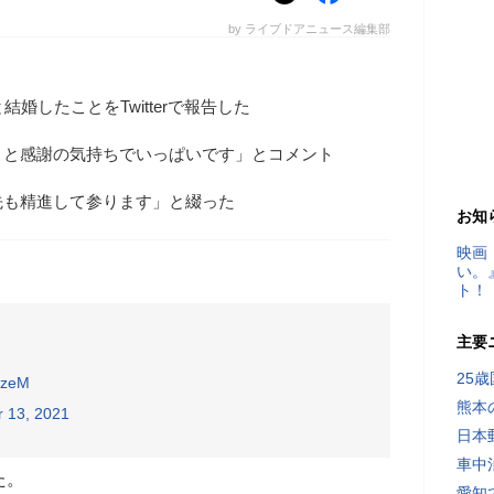
by ライブドアニュース編集部
婚したことをTwitterで報告した
こと感謝の気持ちでいっぱいです」とコメント
先も精進して参ります」と綴った
お知
映画
い。
ト！
主要
25
afzeM
熊本
 13, 2021
日本
車中
た。
愛知