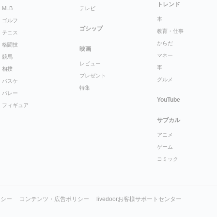
トレンド
MLB
テレビ
本
ゴルフ
ゴシップ
教育・仕事
テニス
からだ
格闘技
映画
マネー
競馬
レビュー
車
相撲
プレゼント
グルメ
バスケ
特集
バレー
YouTube
フィギュア
サブカル
アニメ
ゲーム
コミック
リシー
コンテンツ・広告ポリシー
livedoorお客様サポートセンター