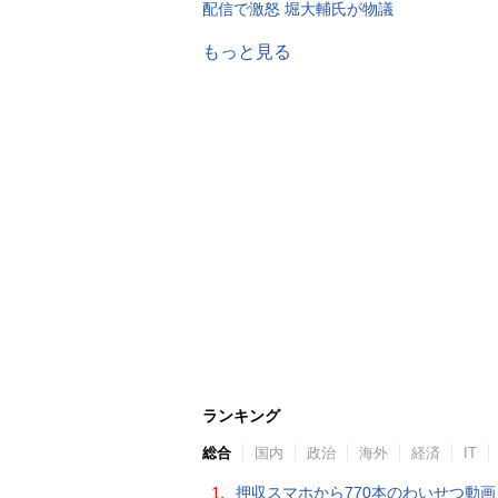
配信で激怒 堀大輔氏が物議
もっと見る
ランキング
総合
国内
政治
海外
経済
IT
1.
押収スマホから770本のわいせつ動画 15歳少女に酒と薬飲ませ性的暴行か 54歳男を再逮捕 「薬もありますよ」とSNS