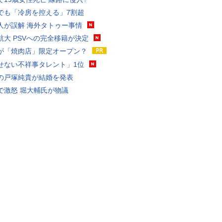
でも「冷房を控える」7割超
人が誤解 海外タトゥー事情
航大 PSVへの完全移籍が決定
が「焼肉店」限定オープン？
せない不祥事タレント」1位
の戸塚純貴が結婚を発表
で激怒 堀大輔氏が物議