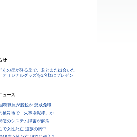
らせ
『あの星が降る丘で、君とまた出会いた
』オリジナルグッズを3名様にプレゼン
ニュース
歳国税職員が脱税か 懲戒免職
の被災地で「火事場泥棒」か
郵便のシステム障害が解消
泊で女性死亡 遺族の胸中
で19歳女性死亡 線路に侵入?