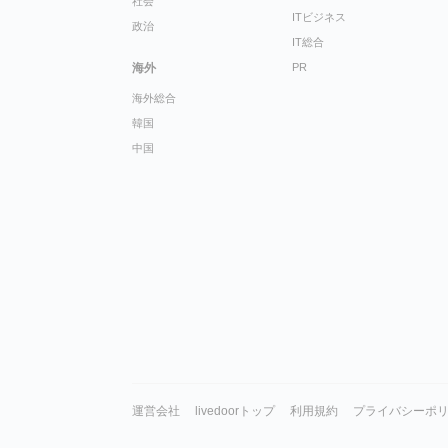
社会
ITビジネス
政治
IT総合
海外
PR
海外総合
韓国
中国
運営会社
livedoorトップ
利用規約
プライバシーポ