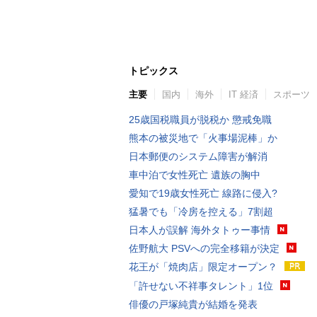
トピックス
主要
国内
海外
IT 経済
スポーツ
25歳国税職員が脱税か 懲戒免職
熊本の被災地で「火事場泥棒」か
日本郵便のシステム障害が解消
車中泊で女性死亡 遺族の胸中
愛知で19歳女性死亡 線路に侵入?
猛暑でも「冷房を控える」7割超
日本人が誤解 海外タトゥー事情
佐野航大 PSVへの完全移籍が決定
花王が「焼肉店」限定オープン？
「許せない不祥事タレント」1位
俳優の戸塚純貴が結婚を発表