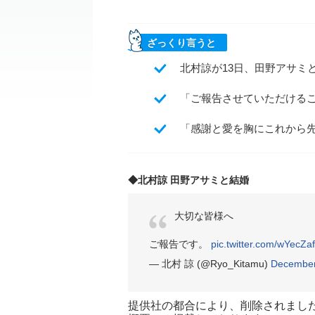
ざっくり言うと
北村諒が13日、田野アサミと結
「ご報告させていただける
「感謝と愛を胸にこれから
◆北村諒 田野アサミと結婚
大切な皆様へ
ご報告です。
pic.twitter.com/wYecZ
— 北村 諒 (@Ryo_Kitamu)
December
提供社の都合により、削除されまし