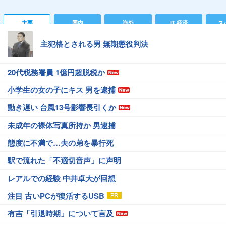
主要
国内
海外
IT 経済
ス
主犯格とされる男 無期懲役判決
20代税務署員 1億円超脱税か
小学生の女の子にキス 男を逮捕
動き遅い 台風13号影響長引くか
未成年の裸体写真所持か 男逮捕
態度に不満で…夫の弟を暴行死
駅で流れた「不適切音声」に声明
レアルでの経験 中井卓大が回想
注目 古いPCが復活するUSB
有吉「引退時期」について言及