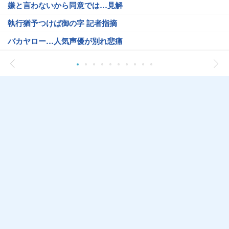
嫌と言わないから同意では…見解
執行猶予つけば御の字 記者指摘
バカヤロー…人気声優が別れ悲痛