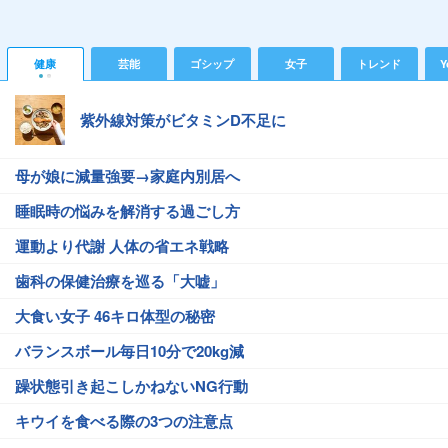
健康
芸能
ゴシップ
女子
トレンド
Y
紫外線対策がビタミンD不足に
母が娘に減量強要→家庭内別居へ
睡眠時の悩みを解消する過ごし方
運動より代謝 人体の省エネ戦略
歯科の保健治療を巡る「大嘘」
大食い女子 46キロ体型の秘密
バランスボール毎日10分で20kg減
躁状態引き起こしかねないNG行動
キウイを食べる際の3つの注意点