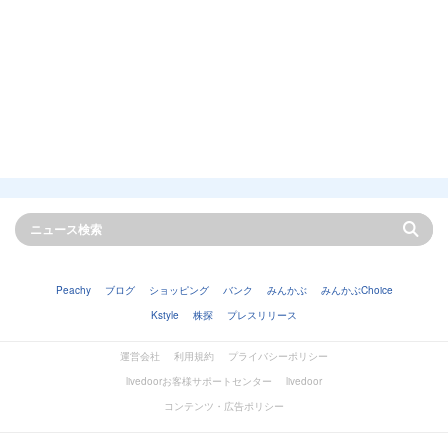
Peachy
ブログ
ショッピング
バンク
みんかぶ
みんかぶChoice
Kstyle
株探
プレスリリース
運営会社
利用規約
プライバシーポリシー
livedoorお客様サポートセンター
livedoor
コンテンツ・広告ポリシー