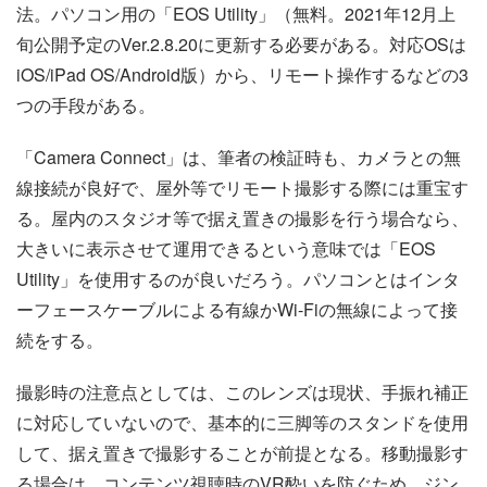
法。パソコン用の「EOS Utility」（無料。2021年12月上
旬公開予定のVer.2.8.20に更新する必要がある。対応OSは
iOS/iPad OS/Android版）から、リモート操作するなどの3
つの手段がある。
「Camera Connect」は、筆者の検証時も、カメラとの無
線接続が良好で、屋外等でリモート撮影する際には重宝す
る。屋内のスタジオ等で据え置きの撮影を行う場合なら、
大きいに表示させて運用できるという意味では「EOS
Utility」を使用するのが良いだろう。パソコンとはインタ
ーフェースケーブルによる有線かWi-Fiの無線によって接
続をする。
撮影時の注意点としては、このレンズは現状、手振れ補正
に対応していないので、基本的に三脚等のスタンドを使用
して、据え置きで撮影することが前提となる。移動撮影す
る場合は、コンテンツ視聴時のVR酔いを防ぐため、ジン