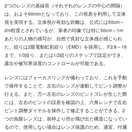
2つのレンズの基線長（それぞれのレンズの中心の間隔）
は、およそ60mmとなっており、この視差を利用して立体
視を実現する。立体視が有効な距離は、公式には50cm～
2m程度とされているが、筆者の印象では特に50cm～1m
あたりの人物の描写が、自然で良好な立体感が感じられ
た。絞りは2眼電動虹彩絞り（EMD）を採用し、F2.8～16
まで、1/3絞り、または1/2絞りのステップで設定ができ、
露出や被写界深度のコントロールが可能である。
レンズにはフォーカスリングが備わっており、これを手動
で操作することで、左右のレンズが連動してピント調整が
行える。また、万一左右のレンズのピントズレが生じた際
には、左右のピントの誤差を確認の上、六角レンチで左右
ピント調整ダイヤルを操作して修正することができる。2
つの魚眼レンズは、前枠より些か飛び出た構造になってい
るので、使用しない場合はレンズ保護のため、適宜、付属