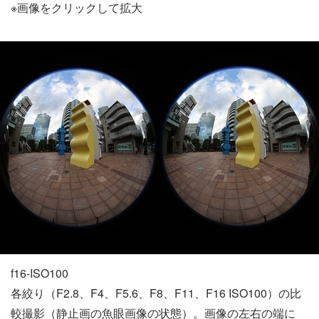
※画像をクリックして拡大
f16-ISO100
各絞り（F2.8、F4、F5.6、F8、F11、F16 ISO100）の比
較撮影（静止画の魚眼画像の状態）。画像の左右の端に