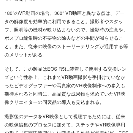
180°のVR動画の場合、360° VR動画と異なる点は、デー
タの解像度を効率的に利用できること。撮影者やスタッ
フ、照明等の機材が映り込まないので、撮影時の注意や、
ポスプロ編集時の不要物の除去などの手間が減らせるこ
と。また、従来の映像のストーリーテリングが通用する等
のメリットがある。
そして、この製品はEOS R5に装着して使用する交換レン
ズという性格上、これまでVR動画撮影を手掛けていなか
ったビデオグラファーや写真家のVR映像制作への参入も
期待されると同時に、高品質な成果物を求めていたVR映
像クリエイターの同製品の導入も見込まれる。
撮影後のデータをVR映像として視聴するためには、従来
の映像編集のプロセスに加えて、ステッチやVR映像専用
の形式（正距円筒図法）に変換する作業が必要だが、EOS