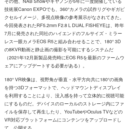
その他、NAB Showやキヤノンが5年に一度開催している
技術展Canon EXPOでも、360°カメラの試作リグやギガピ
クセルイメージ、多視点映像の参考展示がなされてきた。
今回発表されたRF5.2mm F2.8 L DUAL FISHEYEは、昨年
7月に発売された同社のハイエンドのフルサイズ・ミラー
レス一眼カメラEOS R5と組み合わせることで、180° 3D
の8KVR動画と静止画の撮影を可能にするシステムだ
（2021年12月新製品発売時にEOS R5を最新のファームウ
ェアにアップデートする必要がある）。
180° VR映像は、視野角が垂直・水平方向共に180°の画角
を持つ3Dフォーマットで、ヘッドマウントディスプレイ
を利用することにより、没入感を持って立体的に視聴可能
にするものだ。デバイスのローカルのストレージ内にファ
イルを保存して再生したり、YouTubeやOculus TVなどの
VR対応プラットフォームにコンテンツをアップロードし
て、公開する。