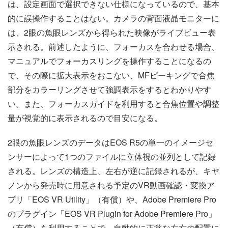
は、設定画面で選択できない仕様になっているので、基本
的に誤操作することはない。カメラの背面液晶モニターに
は、2眼の魚眼レンズから得られた映像がライブビュー表
示される。前述したように、フォーカスを合わせる場合、
マニュアルでフォーカスリングを操作することになるの
で、その際に拡大表示をおこない、MFピーキングで合焦
部分をカラーリングさせて強調表示をするとわかりやす
い。また、フォーカスガイドを利用すると合焦位置や調整
量が視覚的に表示されるので目安になる。
2眼の魚眼レンズのデータはEOS R5の単一のイメージセ
ンサーによって1つのファイルに立体視の並列として記録
される。レンズの構造上、左右が逆に記録されるが、キヤ
ノンから発売時に用意される予定のVR動画確認・変換ア
プリ「EOS VR Utility」（有償）や、Adobe Premiere Pro
のプラグイン「EOS VR Plugin for Adobe Premiere Pro」
（有償）を利用することで、自動的に正常な左右の配置に