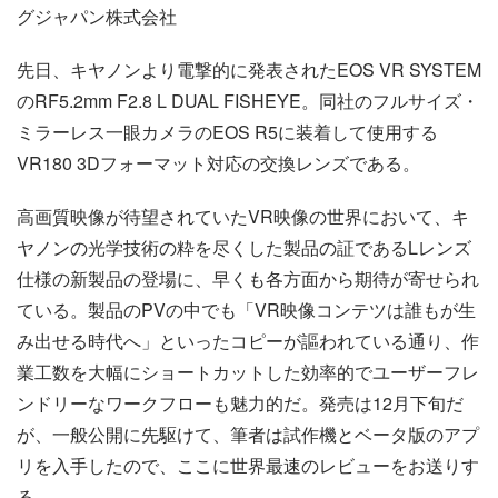
グジャパン株式会社
先日、キヤノンより電撃的に発表されたEOS VR SYSTEM
のRF5.2mm F2.8 L DUAL FISHEYE。同社のフルサイズ・
ミラーレス一眼カメラのEOS R5に装着して使用する
VR180 3Dフォーマット対応の交換レンズである。
高画質映像が待望されていたVR映像の世界において、キ
ヤノンの光学技術の粋を尽くした製品の証であるLレンズ
仕様の新製品の登場に、早くも各方面から期待が寄せられ
ている。製品のPVの中でも「VR映像コンテツは誰もが生
み出せる時代へ」といったコピーが謳われている通り、作
業工数を大幅にショートカットした効率的でユーザーフレ
ンドリーなワークフローも魅力的だ。発売は12月下旬だ
が、一般公開に先駆けて、筆者は試作機とベータ版のアプ
リを入手したので、ここに世界最速のレビューをお送りす
る。