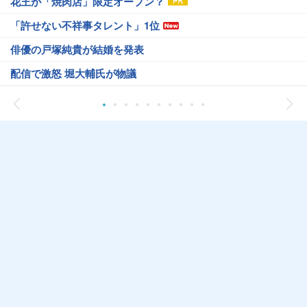
花王が「焼肉店」限定オープン？
「許せない不祥事タレント」1位
俳優の戸塚純貴が結婚を発表
配信で激怒 堀大輔氏が物議