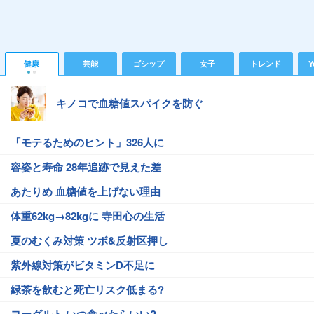
健康
芸能
ゴシップ
女子
トレンド
Y
キノコで血糖値スパイクを防ぐ
「モテるためのヒント」326人に
容姿と寿命 28年追跡で見えた差
あたりめ 血糖値を上げない理由
体重62kg→82kgに 寺田心の生活
夏のむくみ対策 ツボ&反射区押し
紫外線対策がビタミンD不足に
緑茶を飲むと死亡リスク低まる?