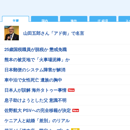
主要
国内
海外
IT 経済
ス
山田五郎さん「アド街」で名言
25歳国税職員が脱税か 懲戒免職
熊本の被災地で「火事場泥棒」か
日本郵便のシステム障害が解消
車中泊で女性死亡 遺族の胸中
日本人が誤解 海外タトゥー事情
息子助けようとした父 意識不明
佐野航大 PSVへの完全移籍が決定
ケニア人と結婚「差別」のリアル