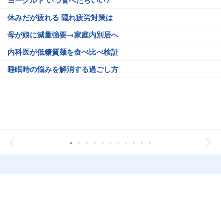
ヨーグルト いつ食べたらいい?
休みだが疲れる 隠れ疲労対策は
母が娘に減量強要→家庭内別居へ
内科医が低糖質麺を食べ比べ検証
睡眠時の悩みを解消する過ごし方