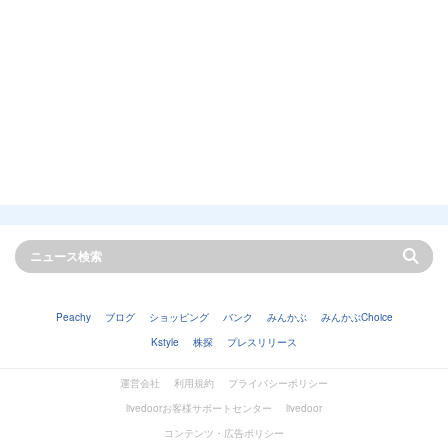
Peachy
ブログ
ショッピング
バンク
みんかぶ
みんかぶChoice
Kstyle
株探
プレスリリース
運営会社
利用規約
プライバシーポリシー
livedoorお客様サポートセンター
livedoor
コンテンツ・広告ポリシー