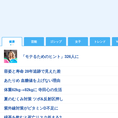
健康
芸能
ゴシップ
女子
トレンド
Y
「モテるためのヒント」326人に
容姿と寿命 28年追跡で見えた差
あたりめ 血糖値を上げない理由
体重62kg→82kgに 寺田心の生活
夏のむくみ対策 ツボ&反射区押し
紫外線対策がビタミンD不足に
緑茶を飲むと死亡リスク低まる?