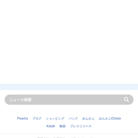
Peachy
ブログ
ショッピング
バンク
みんかぶ
みんかぶChoice
Kstyle
株探
プレスリリース