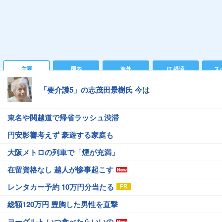
主要
国内
海外
IT 経済
ス
「要介護5」の志茂田景樹氏 今は
東名や関越道で帰省ラッシュ渋滞
円安影響考えず 豪遊する家庭も
大阪メトロの列車で「煙が充満」
在留資格なし 越人が惨事起こす
レンタカー予約 10万円分当たる
総額120万円 豊胸した男性を直撃
ヨーグルト いつ食べたらいいの