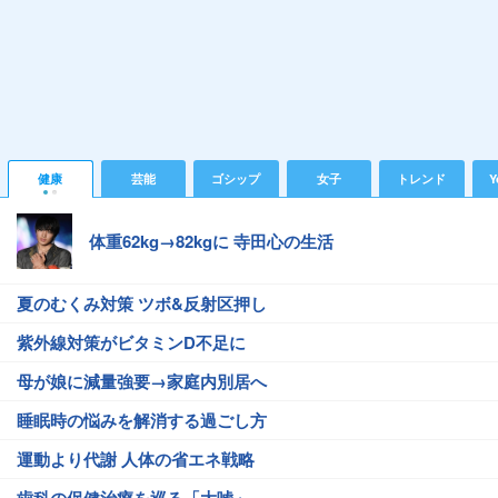
健康
芸能
ゴシップ
女子
トレンド
Y
体重62kg→82kgに 寺田心の生活
夏のむくみ対策 ツボ&反射区押し
紫外線対策がビタミンD不足に
母が娘に減量強要→家庭内別居へ
睡眠時の悩みを解消する過ごし方
運動より代謝 人体の省エネ戦略
歯科の保健治療を巡る「大嘘」