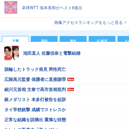
卓球WTT 張本美和がベスト8進出
画像アクセスランキングをもっと見る
主要
国内
海外
IT 経済
ス
池田直人 佐藤佳奈と電撃結婚
脱輪したトラック発見 男性死亡
広陵高元監督 保護者に直接謝罪
細川元首相 文春で高市首相批判
銀メダリスト 本多灯被告を起訴
タイ学校銃撃 成績でストレスか
正常な組織を誤摘出 重篤な状態