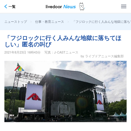
一覧
>
>
「フジロックに行く人みんな地獄に落ち
ニューストップ
仕事・教育ニュース
「フジロックに行く人みんな地獄に落ちてほ
しい」匿名の叫び
2021年8月23日 16時43分
写真：J-CASTニュース
by ライブドアニュース編集部