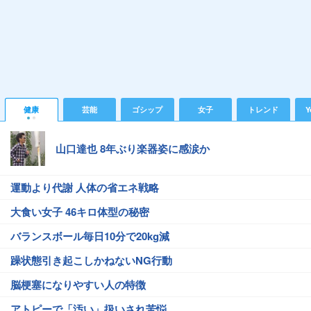
健康
芸能
ゴシップ
女子
トレンド
Y
山口達也 8年ぶり楽器姿に感涙か
運動より代謝 人体の省エネ戦略
大食い女子 46キロ体型の秘密
バランスボール毎日10分で20kg減
躁状態引き起こしかねないNG行動
脳梗塞になりやすい人の特徴
アトピーで「汚い」扱いされ苦悩