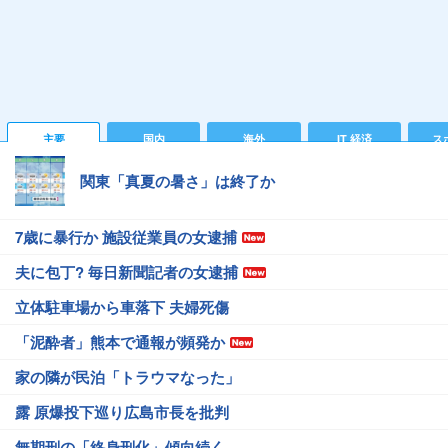
主要
国内
海外
IT 経済
ス
関東「真夏の暑さ」は終了か
7歳に暴行か 施設従業員の女逮捕
夫に包丁? 毎日新聞記者の女逮捕
立体駐車場から車落下 夫婦死傷
「泥酔者」熊本で通報が頻発か
家の隣が民泊「トラウマなった」
露 原爆投下巡り広島市長を批判
無期刑の「終身刑化」傾向続く