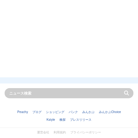
Peachy
ブログ
ショッピング
バンク
みんかぶ
みんかぶChoice
Kstyle
株探
プレスリリース
運営会社
利用規約
プライバシーポリシー